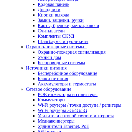
Кодовая панель
Доводчики
Кнопки выхода
Замки, защелки, ручки
Карты, брелоки, метки, ключи
Считыватели
Комплекты СКУД
Шлагбаумы и турникеты
Охранно-пожарные системы
Охранно-пожарная сигнализация
Умный дом
Беспроводные системы
Источники питания
Бесперебойное оборудование
Блоки питания
Аккумуляторы и термостаты
Сетевое оборудование
POE инжекторы и сплиттеры
Коммутаторы
Wi-Fi роутеры / точки доступа / репитеры
Wi-Fi роутеры 3G/4G/5G
Усилители сотовой связи и интернета
Медиаконвертеры
Удлинители Ethernet, PoE
SFP модули