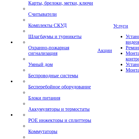
Карты, брелоки, метки, ключи
Считыватели
Комплекты СКУД
Услуги
Шлагбаумы и турникеты
Устан
видео
Охранно-пожарная
Ремон
Акции
сигнализация
Монта
контр
Умный дом
Устан
Монта
Беспроводные системы
Бесперебойное оборудование
Блоки питания
Аккумуляторы и термостаты
POE инжекторы и сплиттеры
Коммутаторы