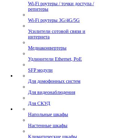
Wi-Fi роутеры / точки доступа /
репитеры
Wi-Fi роутеры 3G/4G/5G
Усилители сотовой связи и
интернета
Медиаконвертеры
Удлинители Ethernet, PoE
SFP модули
Для домофонных систем
Для видеонаблюдения
Для СКУД
Напольные шкафы
Настенные шкафы
Климатические шкафы