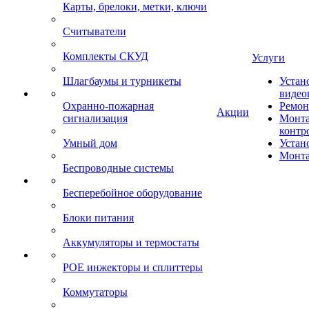
Карты, брелоки, метки, ключи
Считыватели
Комплекты СКУД
Услуги
Шлагбаумы и турникеты
Устан
видео
Охранно-пожарная
Ремон
Акции
сигнализация
Монта
контр
Умный дом
Устан
Монта
Беспроводные системы
Бесперебойное оборудование
Блоки питания
Аккумуляторы и термостаты
POE инжекторы и сплиттеры
Коммутаторы