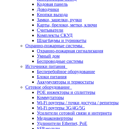
Кодовая панель
Доводчики
Кнопки выхода
Замки, защелки, ручки
Карты, брелоки, метки, ключи
Считыватели
Комплекты СКУД
Шлагбаумы и турникеты
Охранно-пожарные системы
Охранно-пожарная сигнализация
Умный дом
Беспроводные системы
Источники питания
Бесперебойное оборудование
Блоки питания
Аккумуляторы и термостаты
Сетевое оборудование
POE инжекторы и сплиттеры
Коммутаторы
Wi-Fi роутеры / точки доступа / репитеры
Wi-Fi роутеры 3G/4G/5G
Усилители сотовой связи и интернета
Медиаконвертеры
Удлинители Ethernet, PoE
SFP модули