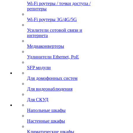
Wi-Fi роутеры / точки доступа /
репитеры
Wi-Fi роутеры 3G/4G/5G
Усилители сотовой связи и
интернета
Медиаконвертеры
Удлинители Ethernet, PoE
SFP модули
Для домофонных систем
Для видеонаблюдения
Для СКУД
Напольные шкафы
Настенные шкафы
Климатические шкафы