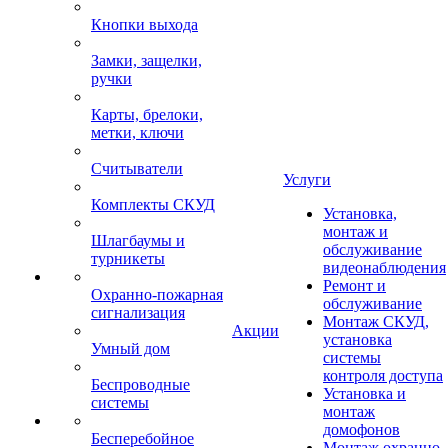
Кнопки выхода
Замки, защелки,
ручки
Карты, брелоки,
метки, ключи
Считыватели
Услуги
Комплекты СКУД
Установка,
монтаж и
Шлагбаумы и
обслуживание
турникеты
видеонаблюдения
Ремонт и
Охранно-пожарная
обслуживание
сигнализация
Монтаж СКУД,
Акции
установка
Умный дом
системы
контроля доступа
Беспроводные
Установка и
системы
монтаж
домофонов
Бесперебойное
Монтаж охранно-