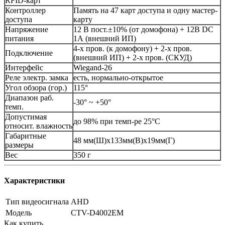
RFID-карт
Контроллер
Память на 47 карт доступа и одну мастер-
доступа
карту
Напряжение
12 В пост.±10% (от домофона) + 12В DC
питания
1А (внешний ИП)
4-х пров. (к домофону) + 2-х пров.
Подключение
(внешний ИП) + 2-х пров. (СКУД)
Интерфейс
Wiegand-26
Реле электр. замка
есть, нормально-открытое
Угол обзора (гор.)
115°
Диапазон раб.
-30° ~ +50°
темп.
Допустимая
до 98% при темп-ре 25°C
относит. влажность
Габаритные
48 мм(Ш)х133мм(В)х19мм(Г)
размеры
Вес
350 г
Характеристики
Тип видеосигнала
AHD
Модель
CTV-D4002EM
Как купить