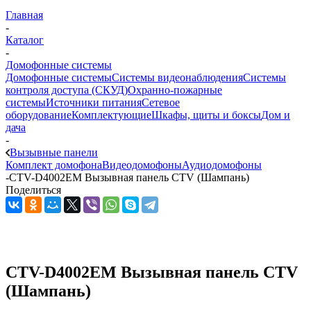
Главная
-
Каталог
-
Домофонные системы
Домофонные системы
Системы видеонаблюдения
Системы
контроля доступа (СКУД)
Охранно-пожарные
системы
Источники питания
Сетевое
оборудование
Комплектующие
Шкафы, щиты и боксы
Дом и
дача
-
Вызывные панели
Комплект домофона
Видеодомофоны
Аудиодомофоны
-
CTV-D4002EM Вызывная панель CTV (Шампань)
Поделиться
CTV-D4002EM Вызывная панель CTV
(Шампань)