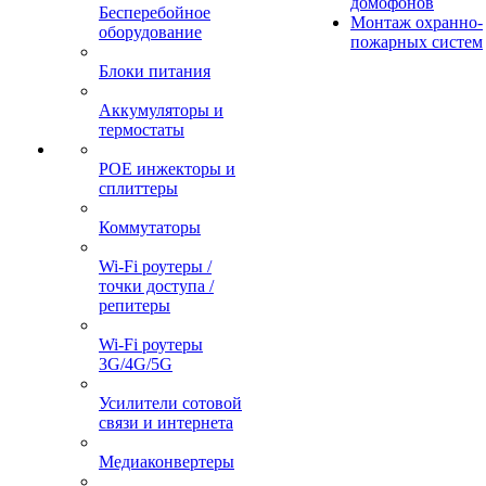
домофонов
Бесперебойное
Монтаж охранно-
оборудование
пожарных систем
Блоки питания
Аккумуляторы и
термостаты
POE инжекторы и
сплиттеры
Коммутаторы
Wi-Fi роутеры /
точки доступа /
репитеры
Wi-Fi роутеры
3G/4G/5G
Усилители сотовой
связи и интернета
Медиаконвертеры