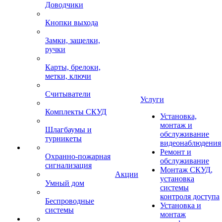
Доводчики
Кнопки выхода
Замки, защелки,
ручки
Карты, брелоки,
метки, ключи
Считыватели
Услуги
Комплекты СКУД
Установка,
монтаж и
Шлагбаумы и
обслуживание
турникеты
видеонаблюдения
Ремонт и
Охранно-пожарная
обслуживание
сигнализация
Монтаж СКУД,
Акции
установка
Умный дом
системы
контроля доступа
Беспроводные
Установка и
системы
монтаж