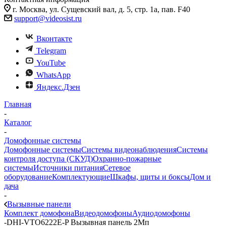
г. Москва, ул. Сущевский вал, д. 5, стр. 1а, пав. F40
support@videosist.ru
Вконтакте
Telegram
YouTube
WhatsApp
Яндекс.Дзен
Главная
-
Каталог
-
Домофонные системы
Домофонные системы
Системы видеонаблюдения
Системы
контроля доступа (СКУД)
Охранно-пожарные
системы
Источники питания
Сетевое
оборудование
Комплектующие
Шкафы, щиты и боксы
Дом и
дача
-
Вызывные панели
Комплект домофона
Видеодомофоны
Аудиодомофоны
-
DHI-VTO6222E-P Вызывная панель 2Мп