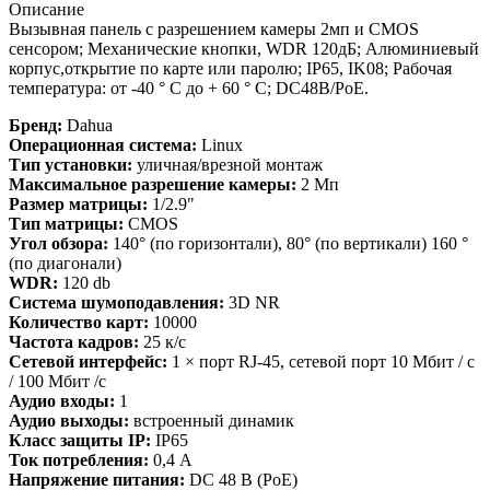
Описание
Вызывная панель с разрешением камеры 2мп и CMOS
сенсором; Механические кнопки, WDR 120дБ; Алюминиевый
корпус,открытие по карте или паролю; IP65, IK08; Рабочая
температура: от -40 ° C до + 60 ° C; DC48В/PoE.
Бренд:
Dahua
Операционная система:
Linux
Тип установки:
уличная/врезной монтаж
Максимальное разрешение камеры:
2 Мп
Размер матрицы:
1/2.9"
Тип матрицы:
CMOS
Угол обзора:
140° (по горизонтали), 80° (по вертикали) 160 °
(по диагонали)
WDR:
120 db
Система шумоподавления:
3D NR
Количество карт:
10000
Частота кадров:
25 к/с
Сетевой интерфейс:
1 × порт RJ-45, сетевой порт 10 Мбит / с
/ 100 Мбит /с
Аудио входы:
1
Аудио выходы:
встроенный динамик
Класс защиты IP:
IP65
Ток потребления:
0,4 А
Напряжение питания:
DC 48 В (PoE)