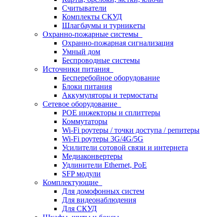
Считыватели
Комплекты СКУД
Шлагбаумы и турникеты
Охранно-пожарные системы
Охранно-пожарная сигнализация
Умный дом
Беспроводные системы
Источники питания
Бесперебойное оборудование
Блоки питания
Аккумуляторы и термостаты
Сетевое оборудование
POE инжекторы и сплиттеры
Коммутаторы
Wi-Fi роутеры / точки доступа / репитеры
Wi-Fi роутеры 3G/4G/5G
Усилители сотовой связи и интернета
Медиаконвертеры
Удлинители Ethernet, PoE
SFP модули
Комплектующие
Для домофонных систем
Для видеонаблюдения
Для СКУД