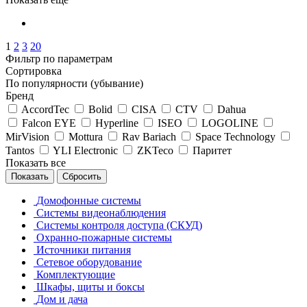
1
2
3
20
Фильтр по параметрам
Сортировка
По популярности (убывание)
Бренд
AccordTec
Bolid
CISA
CTV
Dahua
Falcon EYE
Hyperline
ISEO
LOGOLINE
MirVision
Mottura
Rav Bariach
Space Technology
Tantos
YLI Electronic
ZKTeco
Паритет
Показать все
Сбросить
Домофонные системы
Системы видеонаблюдения
Системы контроля доступа (СКУД)
Охранно-пожарные системы
Источники питания
Сетевое оборудование
Комплектующие
Шкафы, щиты и боксы
Дом и дача