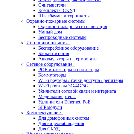
Считыватели
Комплекты СКУД
Шлагбаумы и турникеты
Охранно-пожарные системы
Охранно-пожарная сигнализация
Умный дом
Беспроводные системы
Источники питания
Бесперебойное оборудование
Блоки питания
Аккумуляторы и термостаты
Сетевое оборудование
POE инжекторы и сплиттеры
Коммутаторы
Wi-Fi роутеры / точки доступа / репитеры
Wi-Fi роутеры 3G/4G/5G
Усилители сотовой связи и интернета
Медиаконвертеры
Удлинители Ethernet, PoE
SFP модули
Комплектующие
Для домофонных систем
Для видеонаблюдения
Для СКУД