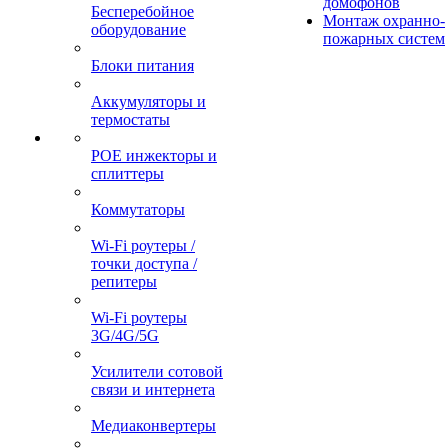
домофонов
Бесперебойное
Монтаж охранно-
оборудование
пожарных систем
Блоки питания
Аккумуляторы и
термостаты
POE инжекторы и
сплиттеры
Коммутаторы
Wi-Fi роутеры /
точки доступа /
репитеры
Wi-Fi роутеры
3G/4G/5G
Усилители сотовой
связи и интернета
Медиаконвертеры