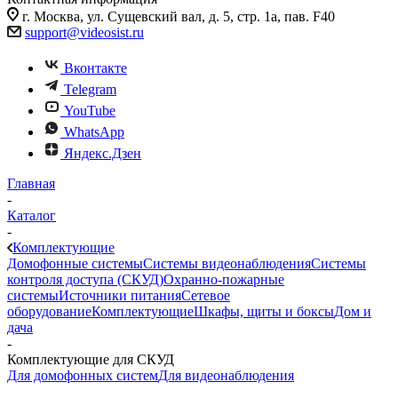
г. Москва, ул. Сущевский вал, д. 5, стр. 1а, пав. F40
support@videosist.ru
Вконтакте
Telegram
YouTube
WhatsApp
Яндекс.Дзен
Главная
-
Каталог
-
Комплектующие
Домофонные системы
Системы видеонаблюдения
Системы
контроля доступа (СКУД)
Охранно-пожарные
системы
Источники питания
Сетевое
оборудование
Комплектующие
Шкафы, щиты и боксы
Дом и
дача
-
Комплектующие для СКУД
Для домофонных систем
Для видеонаблюдения