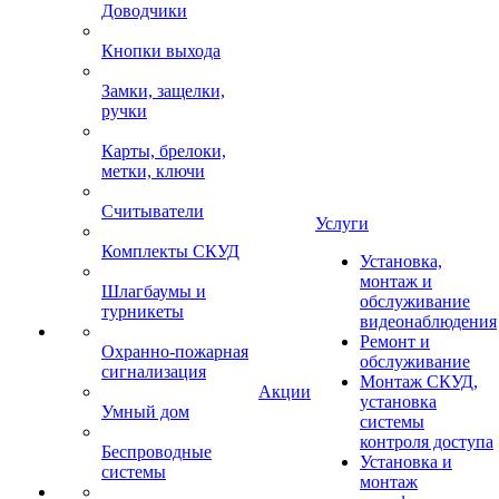
Доводчики
Кнопки выхода
Замки, защелки,
ручки
Карты, брелоки,
метки, ключи
Считыватели
Услуги
Комплекты СКУД
Установка,
монтаж и
Шлагбаумы и
обслуживание
турникеты
видеонаблюдения
Ремонт и
Охранно-пожарная
обслуживание
сигнализация
Монтаж СКУД,
Акции
установка
Умный дом
системы
контроля доступа
Беспроводные
Установка и
системы
монтаж