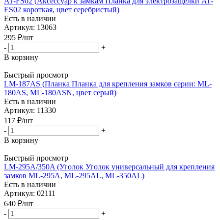
AT-FS02 (Аксессуар к замкам Планка для электрозащёлки AT-
ES02 короткая, цвет серебристый)
Есть в наличии
Артикул: 13063
295
₽
/шт
-
+
В корзину
Быстрый просмотр
LM-187AS (Планка Планка для крепления замков серии: ML-
180AS, ML-180ASN, цвет серый)
Есть в наличии
Артикул: 11330
117
₽
/шт
-
+
В корзину
Быстрый просмотр
LM-295A/350A (Уголок Уголок универсальный для крепления
замков ML-295A, ML-295AL, ML-350AL)
Есть в наличии
Артикул: 02111
640
₽
/шт
-
+