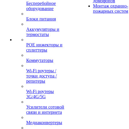
домофонов
Бесперебойное
Монтаж охранно-
оборудование
пожарных систем
Блоки питания
Аккумуляторы и
термостаты
POE инжекторы и
сплиттеры
Коммутаторы
Wi-Fi роутеры /
точки доступа /
репитеры
Wi-Fi роутеры
3G/4G/5G
Усилители сотовой
связи и интернета
Медиаконвертеры