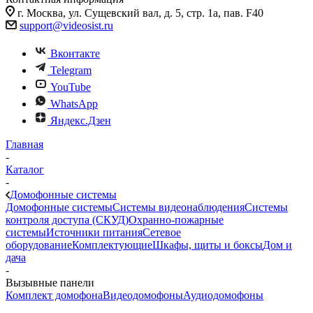
г. Москва, ул. Сущевский вал, д. 5, стр. 1а, пав. F40
support@videosist.ru
Вконтакте
Telegram
YouTube
WhatsApp
Яндекс.Дзен
Главная
-
Каталог
-
Домофонные системы
Домофонные системы
Системы видеонаблюдения
Системы
контроля доступа (СКУД)
Охранно-пожарные
системы
Источники питания
Сетевое
оборудование
Комплектующие
Шкафы, щиты и боксы
Дом и
дача
-
Вызывные панели
Комплект домофона
Видеодомофоны
Аудиодомофоны