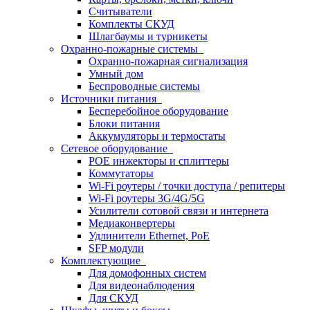
Считыватели
Комплекты СКУД
Шлагбаумы и турникеты
Охранно-пожарные системы
Охранно-пожарная сигнализация
Умный дом
Беспроводные системы
Источники питания
Бесперебойное оборудование
Блоки питания
Аккумуляторы и термостаты
Сетевое оборудование
POE инжекторы и сплиттеры
Коммутаторы
Wi-Fi роутеры / точки доступа / репитеры
Wi-Fi роутеры 3G/4G/5G
Усилители сотовой связи и интернета
Медиаконвертеры
Удлинители Ethernet, PoE
SFP модули
Комплектующие
Для домофонных систем
Для видеонаблюдения
Для СКУД