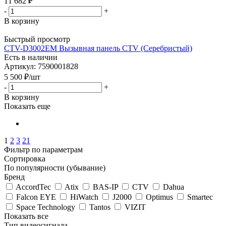
11 682
₽
-
+
В корзину
Быстрый просмотр
CTV-D3002EM Вызывная панель CTV (Серебристый)
Есть в наличии
Артикул: 7590001828
5 500
₽
/шт
-
+
В корзину
Показать еще
1
2
3
21
Фильтр по параметрам
Сортировка
По популярности (убывание)
Бренд
AccordTec
Atix
BAS-IP
CTV
Dahua
Falcon EYE
HiWatch
J2000
Optimus
Smartec
Space Technology
Tantos
VIZIT
Показать все
Тип видеосигнала