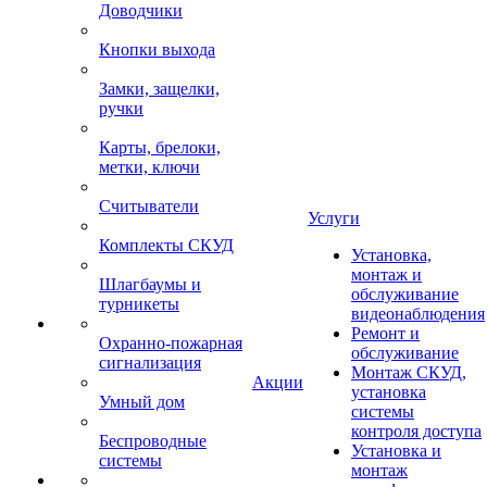
Доводчики
Кнопки выхода
Замки, защелки,
ручки
Карты, брелоки,
метки, ключи
Считыватели
Услуги
Комплекты СКУД
Установка,
монтаж и
Шлагбаумы и
обслуживание
турникеты
видеонаблюдения
Ремонт и
Охранно-пожарная
обслуживание
сигнализация
Монтаж СКУД,
Акции
установка
Умный дом
системы
контроля доступа
Беспроводные
Установка и
системы
монтаж