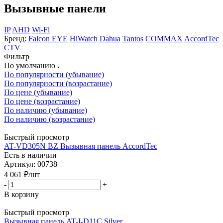
Вызывные панели
IP
AHD
Wi-Fi
Бренд:
Falcon EYE
HiWatch
Dahua
Tantos
COMMAX
AccordTec
CTV
Фильтр
По умолчанию
По популярности (убывание)
По популярности (возрастание)
По цене (убывание)
По цене (возрастание)
По наличию (убывание)
По наличию (возрастание)
Быстрый просмотр
AT-VD305N BZ Вызывная панель AccordTec
Есть в наличии
Артикул: 00738
4 061
₽
/шт
-
+
В корзину
Быстрый просмотр
Вызывная панель AT-I-D11C Silver