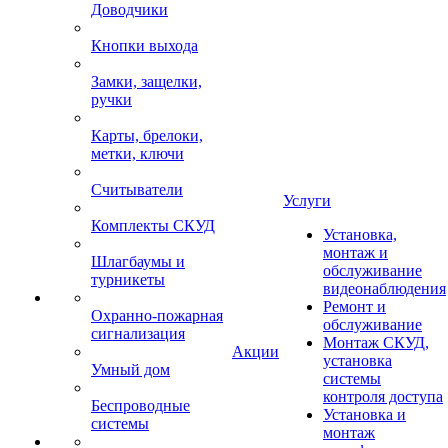
Доводчики
Кнопки выхода
Замки, защелки,
ручки
Карты, брелоки,
метки, ключи
Считыватели
Услуги
Комплекты СКУД
Установка,
монтаж и
Шлагбаумы и
обслуживание
турникеты
видеонаблюдения
Ремонт и
Охранно-пожарная
обслуживание
сигнализация
Монтаж СКУД,
Акции
установка
Умный дом
системы
контроля доступа
Беспроводные
Установка и
системы
монтаж