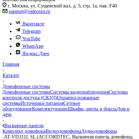
г. Москва, ул. Сущевский вал, д. 5, стр. 1а, пав. F40
support@videosist.ru
Вконтакте
Telegram
YouTube
WhatsApp
Яндекс.Дзен
Главная
-
Каталог
-
Домофонные системы
Домофонные системы
Системы видеонаблюдения
Системы
контроля доступа (СКУД)
Охранно-пожарные
системы
Источники питания
Сетевое
оборудование
Комплектующие
Шкафы, щиты и боксы
Дом и
дача
-
Вызывные панели
Комплект домофона
Видеодомофоны
Аудиодомофоны
-
AT-VD311L SL (ACCORDTEC, Вызывная панель домофона,