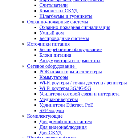
Считыватели
Комплекты СКУД
Шлагбаумы и турникеты
Охранно-пожарные системы
Охранно-пожарная сигнализация
Умный дом
Беспроводные системы
Источники питания
Бесперебойное оборудование
Блоки питания
Аккумуляторы и термостаты
Сетевое оборудование
POE инжекторы и сплиттеры
Коммутаторы
Wi-Fi роутеры / точки доступа / репитеры
Wi-Fi роутеры 3G/4G/5G
Усилители сотовой связи и интернета
Медиаконвертеры
Удлинители Ethernet, PoE
SFP модули
Комплектующие
Для домофонных систем
Для видеонаблюдения
Для СКУД