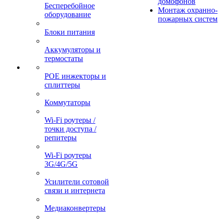
домофонов
Бесперебойное
Монтаж охранно-
оборудование
пожарных систем
Блоки питания
Аккумуляторы и
термостаты
POE инжекторы и
сплиттеры
Коммутаторы
Wi-Fi роутеры /
точки доступа /
репитеры
Wi-Fi роутеры
3G/4G/5G
Усилители сотовой
связи и интернета
Медиаконвертеры