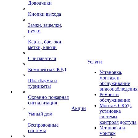
Доводчики
Кнопки выхода
Замки, защелки,
ручки
Карты, брелоки,
метки, ключи
Считыватели
Услуги
Комплекты СКУД
Установка,
монтаж и
Шлагбаумы и
обслуживание
турникеты
видеонаблюдения
Ремонт и
Охранно-пожарная
обслуживание
сигнализация
Монтаж СКУД,
Акции
установка
Умный дом
системы
контроля доступа
Беспроводные
Установка и
системы
монтаж