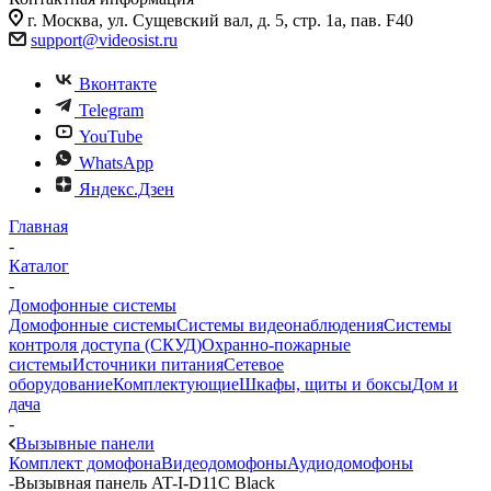
г. Москва, ул. Сущевский вал, д. 5, стр. 1а, пав. F40
support@videosist.ru
Вконтакте
Telegram
YouTube
WhatsApp
Яндекс.Дзен
Главная
-
Каталог
-
Домофонные системы
Домофонные системы
Системы видеонаблюдения
Системы
контроля доступа (СКУД)
Охранно-пожарные
системы
Источники питания
Сетевое
оборудование
Комплектующие
Шкафы, щиты и боксы
Дом и
дача
-
Вызывные панели
Комплект домофона
Видеодомофоны
Аудиодомофоны
-
Вызывная панель AT-I-D11C Black