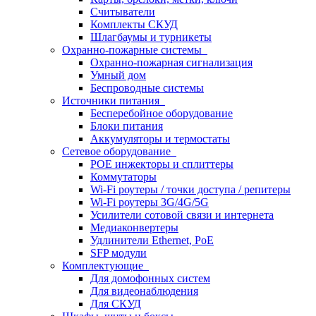
Считыватели
Комплекты СКУД
Шлагбаумы и турникеты
Охранно-пожарные системы
Охранно-пожарная сигнализация
Умный дом
Беспроводные системы
Источники питания
Бесперебойное оборудование
Блоки питания
Аккумуляторы и термостаты
Сетевое оборудование
POE инжекторы и сплиттеры
Коммутаторы
Wi-Fi роутеры / точки доступа / репитеры
Wi-Fi роутеры 3G/4G/5G
Усилители сотовой связи и интернета
Медиаконвертеры
Удлинители Ethernet, PoE
SFP модули
Комплектующие
Для домофонных систем
Для видеонаблюдения
Для СКУД