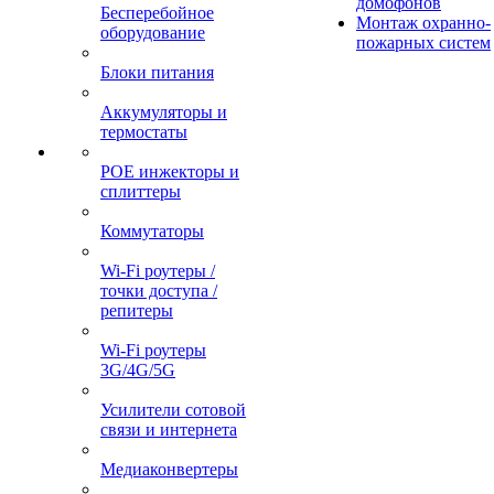
домофонов
Бесперебойное
Монтаж охранно-
оборудование
пожарных систем
Блоки питания
Аккумуляторы и
термостаты
POE инжекторы и
сплиттеры
Коммутаторы
Wi-Fi роутеры /
точки доступа /
репитеры
Wi-Fi роутеры
3G/4G/5G
Усилители сотовой
связи и интернета
Медиаконвертеры