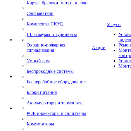
Карты, брелоки, метки, ключи
Считыватели
Комплекты СКУД
Услуги
Шлагбаумы и турникеты
Устан
видео
Охранно-пожарная
Ремон
Акции
сигнализация
Монта
контр
Умный дом
Устан
Монта
Беспроводные системы
Бесперебойное оборудование
Блоки питания
Аккумуляторы и термостаты
POE инжекторы и сплиттеры
Коммутаторы