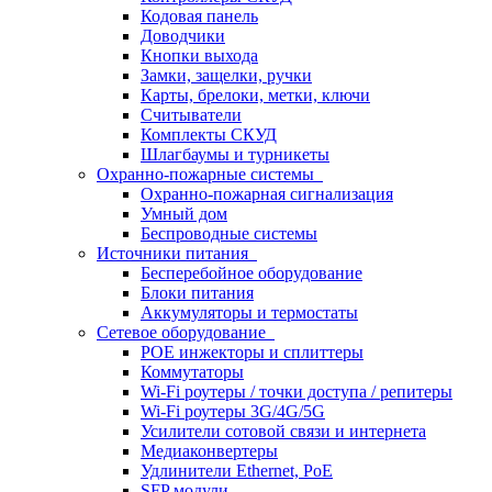
Кодовая панель
Доводчики
Кнопки выхода
Замки, защелки, ручки
Карты, брелоки, метки, ключи
Считыватели
Комплекты СКУД
Шлагбаумы и турникеты
Охранно-пожарные системы
Охранно-пожарная сигнализация
Умный дом
Беспроводные системы
Источники питания
Бесперебойное оборудование
Блоки питания
Аккумуляторы и термостаты
Сетевое оборудование
POE инжекторы и сплиттеры
Коммутаторы
Wi-Fi роутеры / точки доступа / репитеры
Wi-Fi роутеры 3G/4G/5G
Усилители сотовой связи и интернета
Медиаконвертеры
Удлинители Ethernet, PoE
SFP модули