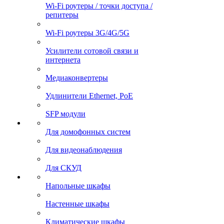
Wi-Fi роутеры / точки доступа /
репитеры
Wi-Fi роутеры 3G/4G/5G
Усилители сотовой связи и
интернета
Медиаконвертеры
Удлинители Ethernet, PoE
SFP модули
Для домофонных систем
Для видеонаблюдения
Для СКУД
Напольные шкафы
Настенные шкафы
Климатические шкафы