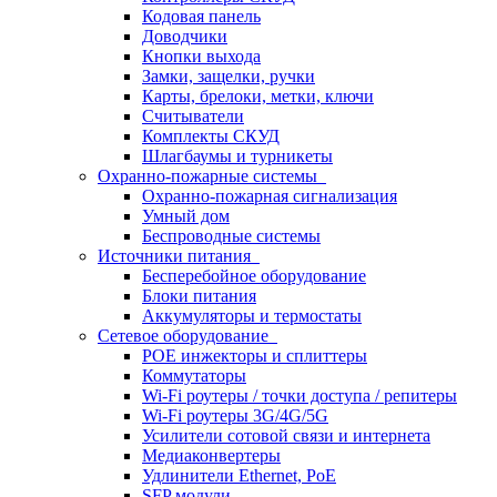
Кодовая панель
Доводчики
Кнопки выхода
Замки, защелки, ручки
Карты, брелоки, метки, ключи
Считыватели
Комплекты СКУД
Шлагбаумы и турникеты
Охранно-пожарные системы
Охранно-пожарная сигнализация
Умный дом
Беспроводные системы
Источники питания
Бесперебойное оборудование
Блоки питания
Аккумуляторы и термостаты
Сетевое оборудование
POE инжекторы и сплиттеры
Коммутаторы
Wi-Fi роутеры / точки доступа / репитеры
Wi-Fi роутеры 3G/4G/5G
Усилители сотовой связи и интернета
Медиаконвертеры
Удлинители Ethernet, PoE
SFP модули