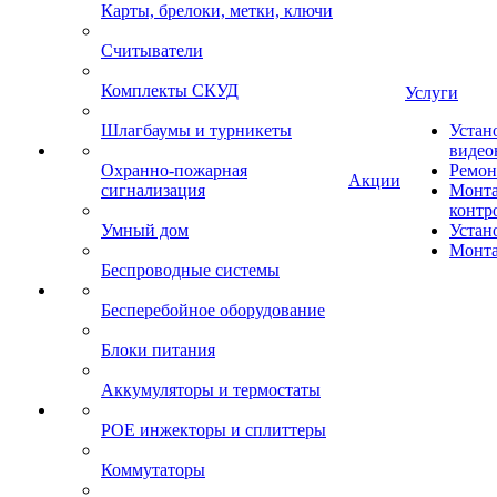
Карты, брелоки, метки, ключи
Считыватели
Комплекты СКУД
Услуги
Шлагбаумы и турникеты
Устан
видео
Охранно-пожарная
Ремон
Акции
сигнализация
Монта
контр
Умный дом
Устан
Монта
Беспроводные системы
Бесперебойное оборудование
Блоки питания
Аккумуляторы и термостаты
POE инжекторы и сплиттеры
Коммутаторы