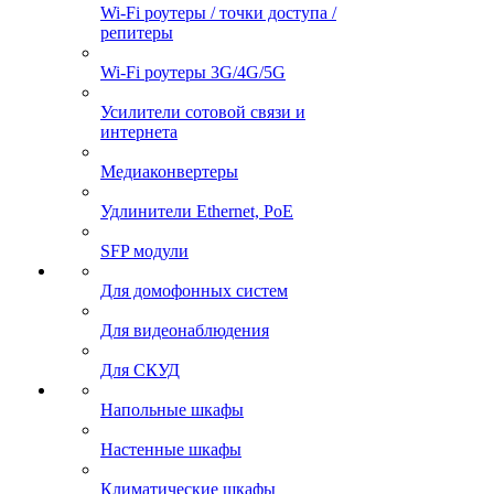
Wi-Fi роутеры / точки доступа /
репитеры
Wi-Fi роутеры 3G/4G/5G
Усилители сотовой связи и
интернета
Медиаконвертеры
Удлинители Ethernet, PoE
SFP модули
Для домофонных систем
Для видеонаблюдения
Для СКУД
Напольные шкафы
Настенные шкафы
Климатические шкафы