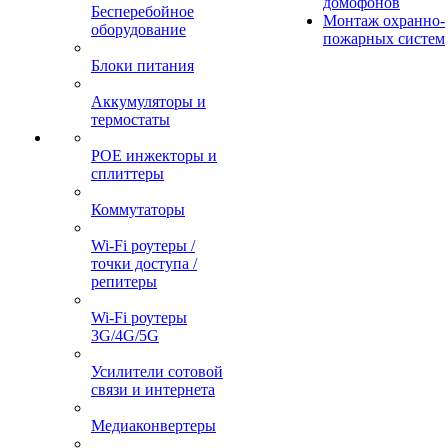
домофонов
Бесперебойное
Монтаж охранно-
оборудование
пожарных систем
Блоки питания
Аккумуляторы и
термостаты
POE инжекторы и
сплиттеры
Коммутаторы
Wi-Fi роутеры /
точки доступа /
репитеры
Wi-Fi роутеры
3G/4G/5G
Усилители сотовой
связи и интернета
Медиаконвертеры