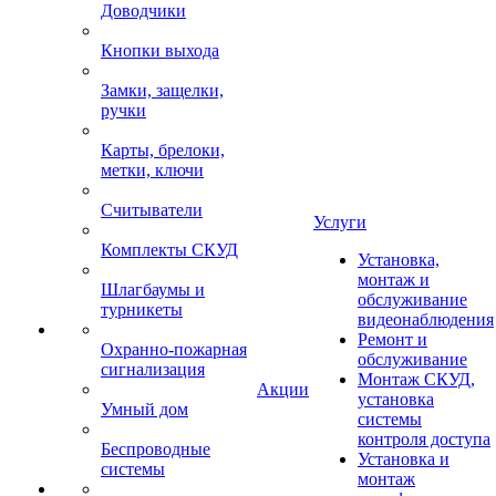
Доводчики
Кнопки выхода
Замки, защелки,
ручки
Карты, брелоки,
метки, ключи
Считыватели
Услуги
Комплекты СКУД
Установка,
монтаж и
Шлагбаумы и
обслуживание
турникеты
видеонаблюдения
Ремонт и
Охранно-пожарная
обслуживание
сигнализация
Монтаж СКУД,
Акции
установка
Умный дом
системы
контроля доступа
Беспроводные
Установка и
системы
монтаж