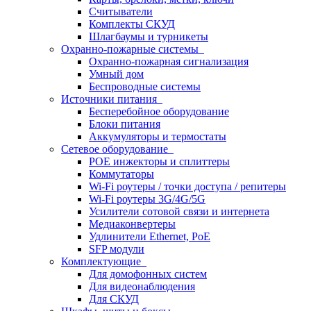
Считыватели
Комплекты СКУД
Шлагбаумы и турникеты
Охранно-пожарные системы
Охранно-пожарная сигнализация
Умный дом
Беспроводные системы
Источники питания
Бесперебойное оборудование
Блоки питания
Аккумуляторы и термостаты
Сетевое оборудование
POE инжекторы и сплиттеры
Коммутаторы
Wi-Fi роутеры / точки доступа / репитеры
Wi-Fi роутеры 3G/4G/5G
Усилители сотовой связи и интернета
Медиаконвертеры
Удлинители Ethernet, PoE
SFP модули
Комплектующие
Для домофонных систем
Для видеонаблюдения
Для СКУД