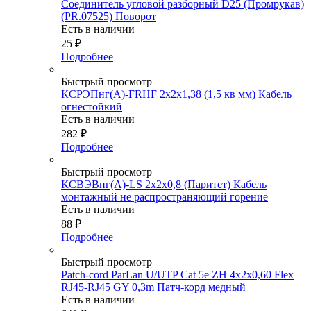
Соединитель угловой разборный D25 (Промрукав)
(PR.07525) Поворот
Есть в наличии
25
₽
Подробнее
Быстрый просмотр
КСРЭПнг(А)-FRHF 2х2х1,38 (1,5 кв мм) Кабель
огнестойкий
Есть в наличии
282
₽
Подробнее
Быстрый просмотр
КСВЭВнг(А)-LS 2х2х0,8 (Паритет) Кабель
монтажный не распространяющий горение
Есть в наличии
88
₽
Подробнее
Быстрый просмотр
Patch-cord ParLan U/UTP Cat 5e ZH 4х2х0,60 Flex
RJ45-RJ45 GY 0,3m Патч-корд медный
Есть в наличии