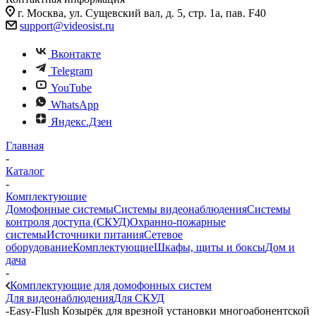
г. Москва, ул. Сущевский вал, д. 5, стр. 1а, пав. F40
support@videosist.ru
Вконтакте
Telegram
YouTube
WhatsApp
Яндекс.Дзен
Главная
-
Каталог
-
Комплектующие
Домофонные системы
Системы видеонаблюдения
Системы
контроля доступа (СКУД)
Охранно-пожарные
системы
Источники питания
Сетевое
оборудование
Комплектующие
Шкафы, щиты и боксы
Дом и
дача
-
Комплектующие для домофонных систем
Для видеонаблюдения
Для СКУД
-
Easy-Flush Козырёк для врезной установки многоабонентской