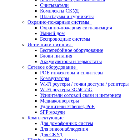
Считыватели
Комплекты СКУД
Шлагбаумы и турникеты
Охранно-пожарные системы
Охранно-пожарная сигнализация
Умный дом
Беспроводные системы
Источники питания
Бесперебойное оборудование
Блоки питания
Аккумуляторы и термостаты
Сетевое оборудование
POE инжекторы и сплиттеры
Коммутаторы
Wi-Fi роутеры / точки доступа / репитеры
Wi-Fi роутеры 3G/4G/5G
Усилители сотовой связи и интернета
Медиаконвертеры
Удлинители Ethernet, PoE
SFP модули
Комплектующие
Для домофонных систем
Для видеонаблюдения
Для СКУД