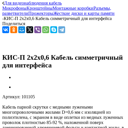
Для видеонаблюдения кабель
Микрофоны
Кронштейны
Монтажные коробки
Разъемы,
разветвители
Прожекторы
Жесткие диски и карты памяти
-
КИС-П 2х2х0,6 Кабель симметричный для интерфейса
Поделиться
КИС-П 2х2х0,6 Кабель симметричный
для интерфейса
Артикул:
101105
Кабель парной скрутки с медными лужеными
многопроволочными жилами D=0,6 мм с изоляцией из
полиэтилена, с экраном в виде оплетки из медных луженных
проволок плотностью 85-92 %, наложенной поверх
ламинированной алюминиевой фольги и контактной жилы, в