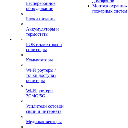
домофонов
Бесперебойное
Монтаж охранно-
оборудование
пожарных систем
Блоки питания
Аккумуляторы и
термостаты
POE инжекторы и
сплиттеры
Коммутаторы
Wi-Fi роутеры /
точки доступа /
репитеры
Wi-Fi роутеры
3G/4G/5G
Усилители сотовой
связи и интернета
Медиаконвертеры