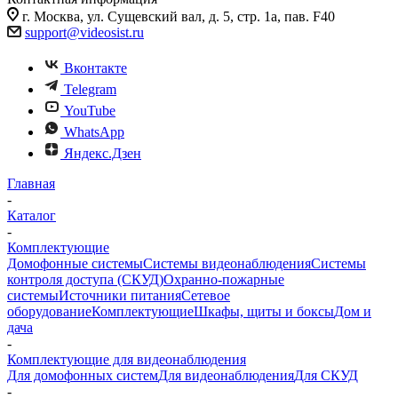
г. Москва, ул. Сущевский вал, д. 5, стр. 1а, пав. F40
support@videosist.ru
Вконтакте
Telegram
YouTube
WhatsApp
Яндекс.Дзен
Главная
-
Каталог
-
Комплектующие
Домофонные системы
Системы видеонаблюдения
Системы
контроля доступа (СКУД)
Охранно-пожарные
системы
Источники питания
Сетевое
оборудование
Комплектующие
Шкафы, щиты и боксы
Дом и
дача
-
Комплектующие для видеонаблюдения
Для домофонных систем
Для видеонаблюдения
Для СКУД
-