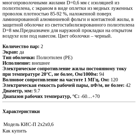
многопроволочными жилами D=0,6 мм с изоляцией из
полиэтилена, с экраном в виде оплетки из медных луженных
проволок плотностью 85-92 %, наложенной поверх
ламинированной алюминиевой фольги и контактной жилы, в
защитной оболочке из светостабилизированного полиэтилена
D=8 мм.Предназначен для наружной прокладки на открытом
воздухе или под навесом. Цвет оболочки – черный.
Количество пар:
2
Экран:
да
Тип оболочки:
Полиэтилен (PE)
Исполнение:
внешнее
Электрическое сопротивление жилы постоянному току
при температуре 20°C, не более, Ом/1000м:
94
Волновое сопротивление на частоте 1 МГц, Ом:
120
Электрическая емкость рабочей пары, пФ/м, не более:
42
Диаметр, мм:
9.7
Диапазон рабочих температур, °С:
-60…+70
Характеристики
Модель
КИС-П 2х2х0,6
Как купить