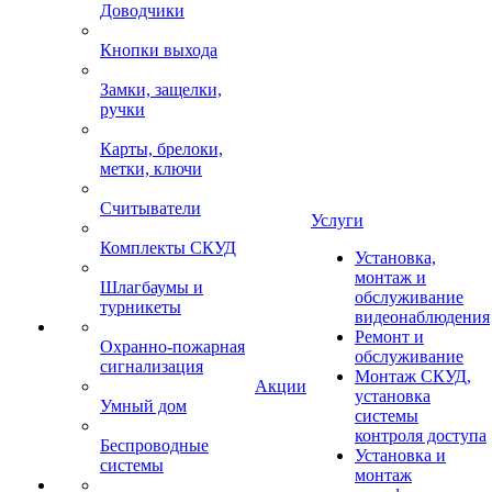
Доводчики
Кнопки выхода
Замки, защелки,
ручки
Карты, брелоки,
метки, ключи
Считыватели
Услуги
Комплекты СКУД
Установка,
монтаж и
Шлагбаумы и
обслуживание
турникеты
видеонаблюдения
Ремонт и
Охранно-пожарная
обслуживание
сигнализация
Монтаж СКУД,
Акции
установка
Умный дом
системы
контроля доступа
Беспроводные
Установка и
системы
монтаж