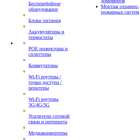
домофонов
Бесперебойное
Монтаж охранно-
оборудование
пожарных систем
Блоки питания
Аккумуляторы и
термостаты
POE инжекторы и
сплиттеры
Коммутаторы
Wi-Fi роутеры /
точки доступа /
репитеры
Wi-Fi роутеры
3G/4G/5G
Усилители сотовой
связи и интернета
Медиаконвертеры