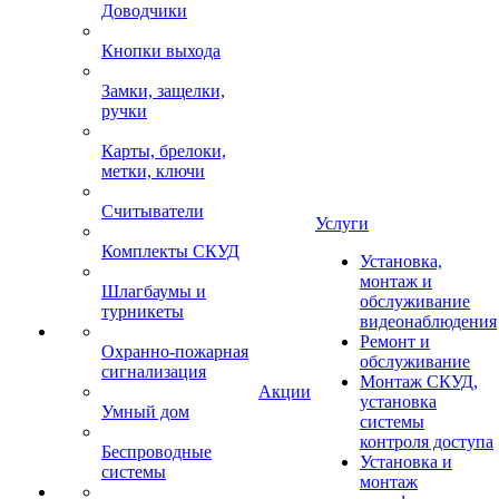
Доводчики
Кнопки выхода
Замки, защелки,
ручки
Карты, брелоки,
метки, ключи
Считыватели
Услуги
Комплекты СКУД
Установка,
монтаж и
Шлагбаумы и
обслуживание
турникеты
видеонаблюдения
Ремонт и
Охранно-пожарная
обслуживание
сигнализация
Монтаж СКУД,
Акции
установка
Умный дом
системы
контроля доступа
Беспроводные
Установка и
системы
монтаж