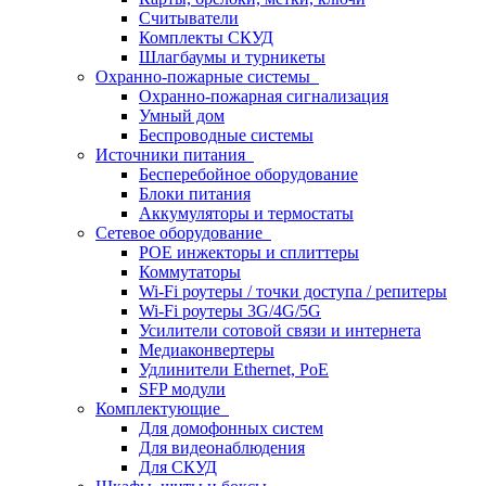
Считыватели
Комплекты СКУД
Шлагбаумы и турникеты
Охранно-пожарные системы
Охранно-пожарная сигнализация
Умный дом
Беспроводные системы
Источники питания
Бесперебойное оборудование
Блоки питания
Аккумуляторы и термостаты
Сетевое оборудование
POE инжекторы и сплиттеры
Коммутаторы
Wi-Fi роутеры / точки доступа / репитеры
Wi-Fi роутеры 3G/4G/5G
Усилители сотовой связи и интернета
Медиаконвертеры
Удлинители Ethernet, PoE
SFP модули
Комплектующие
Для домофонных систем
Для видеонаблюдения
Для СКУД