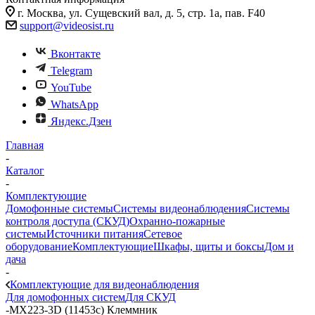
г. Москва, ул. Сущевский вал, д. 5, стр. 1а, пав. F40
support@videosist.ru
Вконтакте
Telegram
YouTube
WhatsApp
Яндекс.Дзен
Главная
-
Каталог
-
Комплектующие
Домофонные системы
Системы видеонаблюдения
Системы
контроля доступа (СКУД)
Охранно-пожарные
системы
Источники питания
Сетевое
оборудование
Комплектующие
Шкафы, щиты и боксы
Дом и
дача
-
Комплектующие для видеонаблюдения
Для домофонных систем
Для СКУД
-
MX223-3D (11453c) Клеммник