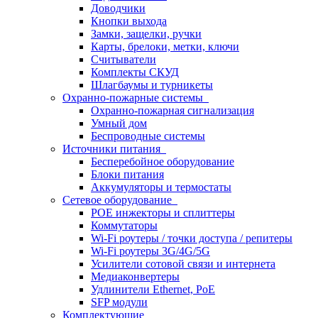
Доводчики
Кнопки выхода
Замки, защелки, ручки
Карты, брелоки, метки, ключи
Считыватели
Комплекты СКУД
Шлагбаумы и турникеты
Охранно-пожарные системы
Охранно-пожарная сигнализация
Умный дом
Беспроводные системы
Источники питания
Бесперебойное оборудование
Блоки питания
Аккумуляторы и термостаты
Сетевое оборудование
POE инжекторы и сплиттеры
Коммутаторы
Wi-Fi роутеры / точки доступа / репитеры
Wi-Fi роутеры 3G/4G/5G
Усилители сотовой связи и интернета
Медиаконвертеры
Удлинители Ethernet, PoE
SFP модули
Комплектующие