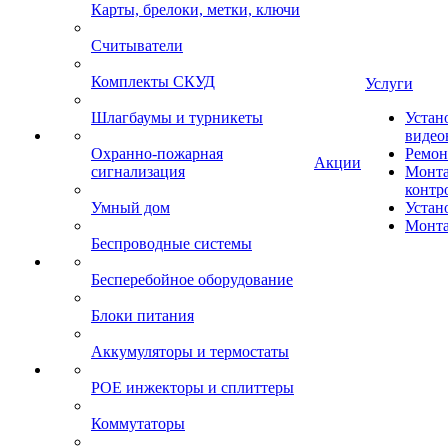
Карты, брелоки, метки, ключи
Считыватели
Комплекты СКУД
Услуги
Шлагбаумы и турникеты
Устан
видео
Охранно-пожарная
Ремон
Акции
сигнализация
Монта
контр
Умный дом
Устан
Монта
Беспроводные системы
Бесперебойное оборудование
Блоки питания
Аккумуляторы и термостаты
POE инжекторы и сплиттеры
Коммутаторы