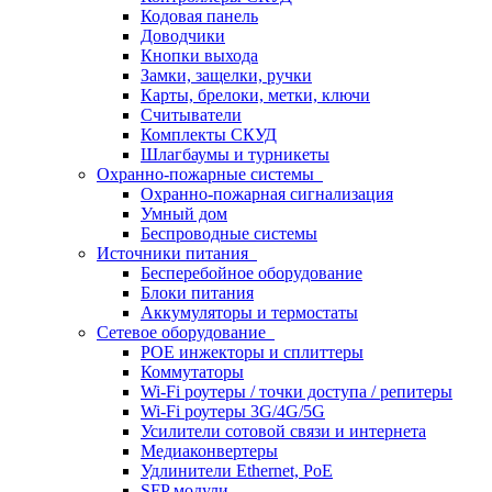
Кодовая панель
Доводчики
Кнопки выхода
Замки, защелки, ручки
Карты, брелоки, метки, ключи
Считыватели
Комплекты СКУД
Шлагбаумы и турникеты
Охранно-пожарные системы
Охранно-пожарная сигнализация
Умный дом
Беспроводные системы
Источники питания
Бесперебойное оборудование
Блоки питания
Аккумуляторы и термостаты
Сетевое оборудование
POE инжекторы и сплиттеры
Коммутаторы
Wi-Fi роутеры / точки доступа / репитеры
Wi-Fi роутеры 3G/4G/5G
Усилители сотовой связи и интернета
Медиаконвертеры
Удлинители Ethernet, PoE
SFP модули