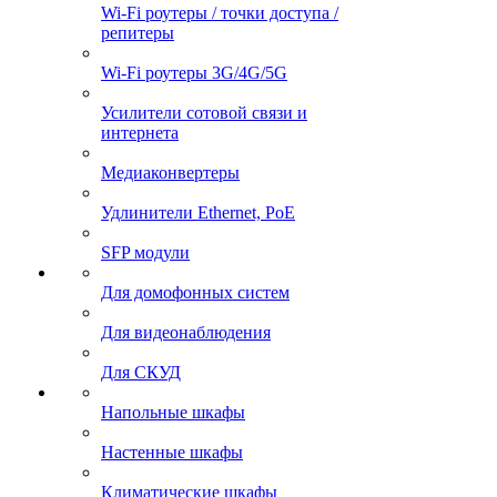
Wi-Fi роутеры / точки доступа /
репитеры
Wi-Fi роутеры 3G/4G/5G
Усилители сотовой связи и
интернета
Медиаконвертеры
Удлинители Ethernet, PoE
SFP модули
Для домофонных систем
Для видеонаблюдения
Для СКУД
Напольные шкафы
Настенные шкафы
Климатические шкафы