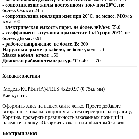
- сопротивление жилы постоянному току при 20°С, не
более, Ом/км:
24.5
- сопротивление изоляции жил при 20°C, не менее, МОм х
км.:
500
- электрическая емкость пары, не более, нФ/км:
55.0
- коэффициент затухания при частоте 1 кГц при 20°С, не
более, дБ/км:
0.91
- рабочее напряжение, не более, В:
300
Наружный диаметр кабеля, не более, мм:
12.6
Масса кабеля, кг/км:
150
Диапазон рабочих температур, °С:
-40…+70
Характеристики
Модель
КСРВнг(А)-FRLS 4х2х0,97 (0,75кв мм)
Как купить
Оформить заказ на нашем сайте легко. Просто добавьте
выбранные товары в корзину, а затем перейдите на страницу
Корзина, проверьте правильность заказанных позиций и
нажмите кнопку «Оформить заказ» или «Быстрый заказ».
Быстрый заказ