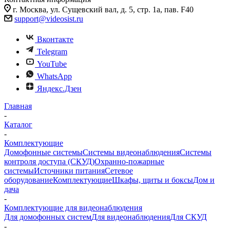
г. Москва, ул. Сущевский вал, д. 5, стр. 1а, пав. F40
support@videosist.ru
Вконтакте
Telegram
YouTube
WhatsApp
Яндекс.Дзен
Главная
-
Каталог
-
Комплектующие
Домофонные системы
Системы видеонаблюдения
Системы
контроля доступа (СКУД)
Охранно-пожарные
системы
Источники питания
Сетевое
оборудование
Комплектующие
Шкафы, щиты и боксы
Дом и
дача
-
Комплектующие для видеонаблюдения
Для домофонных систем
Для видеонаблюдения
Для СКУД
-