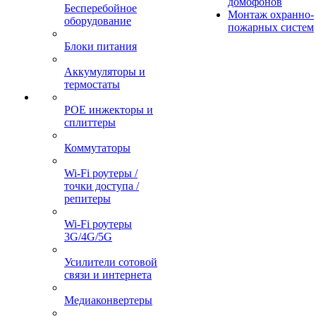
домофонов
Бесперебойное
Монтаж охранно-
оборудование
пожарных систем
Блоки питания
Аккумуляторы и
термостаты
POE инжекторы и
сплиттеры
Коммутаторы
Wi-Fi роутеры /
точки доступа /
репитеры
Wi-Fi роутеры
3G/4G/5G
Усилители сотовой
связи и интернета
Медиаконвертеры