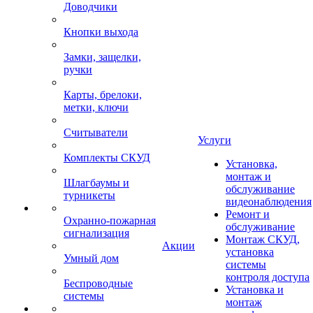
Доводчики
Кнопки выхода
Замки, защелки,
ручки
Карты, брелоки,
метки, ключи
Считыватели
Услуги
Комплекты СКУД
Установка,
монтаж и
Шлагбаумы и
обслуживание
турникеты
видеонаблюдения
Ремонт и
Охранно-пожарная
обслуживание
сигнализация
Монтаж СКУД,
Акции
установка
Умный дом
системы
контроля доступа
Беспроводные
Установка и
системы
монтаж