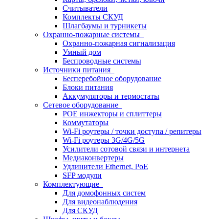
Считыватели
Комплекты СКУД
Шлагбаумы и турникеты
Охранно-пожарные системы
Охранно-пожарная сигнализация
Умный дом
Беспроводные системы
Источники питания
Бесперебойное оборудование
Блоки питания
Аккумуляторы и термостаты
Сетевое оборудование
POE инжекторы и сплиттеры
Коммутаторы
Wi-Fi роутеры / точки доступа / репитеры
Wi-Fi роутеры 3G/4G/5G
Усилители сотовой связи и интернета
Медиаконвертеры
Удлинители Ethernet, PoE
SFP модули
Комплектующие
Для домофонных систем
Для видеонаблюдения
Для СКУД