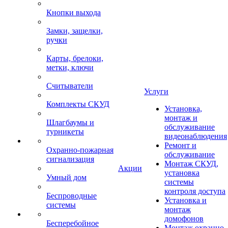
Кнопки выхода
Замки, защелки,
ручки
Карты, брелоки,
метки, ключи
Считыватели
Услуги
Комплекты СКУД
Установка,
монтаж и
Шлагбаумы и
обслуживание
турникеты
видеонаблюдения
Ремонт и
Охранно-пожарная
обслуживание
сигнализация
Монтаж СКУД,
Акции
установка
Умный дом
системы
контроля доступа
Беспроводные
Установка и
системы
монтаж
домофонов
Бесперебойное
Монтаж охранно-