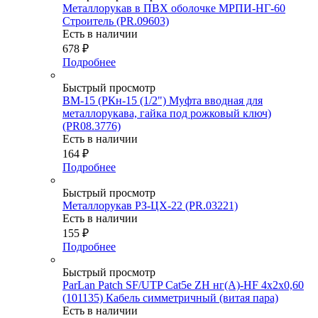
Металлорукав в ПВХ оболочке МРПИ-НГ-60
Строитель (PR.09603)
Есть в наличии
678
₽
Подробнее
Быстрый просмотр
ВМ-15 (РКн-15 (1/2") Муфта вводная для
металлорукава, гайка под рожковый ключ)
(PR08.3776)
Есть в наличии
164
₽
Подробнее
Быстрый просмотр
Металлорукав РЗ-ЦХ-22 (PR.03221)
Есть в наличии
155
₽
Подробнее
Быстрый просмотр
ParLan Patch SF/UTP Cat5e ZH нг(А)-HF 4х2х0,60
(101135) Кабель симметричный (витая пара)
Есть в наличии