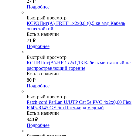
27
₽
Подробнее
Быстрый просмотр
КСРЭПнг(А)-FRHF 1х2х0,8 (0,5 кв мм) Кабель
огнестойкий
Есть в наличии
71
₽
Подробнее
Быстрый просмотр
КСПВПнг(А)-HF 1х2х1,13 Кабель монтажный не
распространяющий горение
Есть в наличии
80
₽
Подробнее
Быстрый просмотр
Patch-cord ParLan U/UTP Cat 5e PVC 4х2х0,60 Flex
RJ45-RJ45 GY 5m Патч-корд медный
Есть в наличии
940
₽
Подробнее