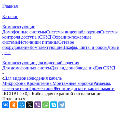
Главная
-
Каталог
-
Комплектующие
Домофонные системы
Системы видеонаблюдения
Системы
контроля доступа (СКУД)
Охранно-пожарные
системы
Источники питания
Сетевое
оборудование
Комплектующие
Шкафы, щиты и боксы
Дом и
дача
-
Комплектующие для видеонаблюдения
Для домофонных систем
Для видеонаблюдения
Для СКУД
-
Для видеонаблюдения кабель
Микрофоны
Кронштейны
Монтажные коробки
Разъемы,
разветвители
Прожекторы
Жесткие диски и карты памяти
-
КСПВГ 2х0,2 Кабель для охранной сигнализации
Поделиться