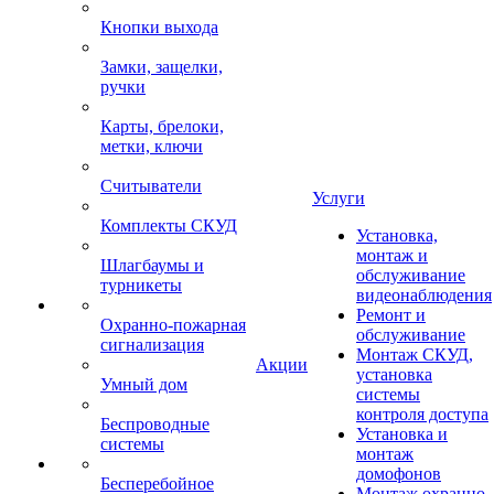
Кнопки выхода
Замки, защелки,
ручки
Карты, брелоки,
метки, ключи
Считыватели
Услуги
Комплекты СКУД
Установка,
монтаж и
Шлагбаумы и
обслуживание
турникеты
видеонаблюдения
Ремонт и
Охранно-пожарная
обслуживание
сигнализация
Монтаж СКУД,
Акции
установка
Умный дом
системы
контроля доступа
Беспроводные
Установка и
системы
монтаж
домофонов
Бесперебойное
Монтаж охранно-