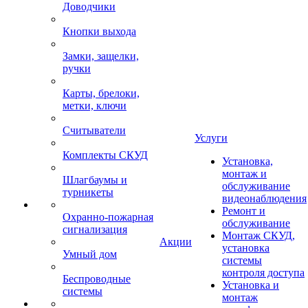
Доводчики
Кнопки выхода
Замки, защелки,
ручки
Карты, брелоки,
метки, ключи
Считыватели
Услуги
Комплекты СКУД
Установка,
монтаж и
Шлагбаумы и
обслуживание
турникеты
видеонаблюдения
Ремонт и
Охранно-пожарная
обслуживание
сигнализация
Монтаж СКУД,
Акции
установка
Умный дом
системы
контроля доступа
Беспроводные
Установка и
системы
монтаж