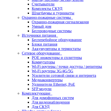
Считыватели
Комплекты СКУД
Шлагбаумы и турникеты
Охранно-пожарные системы
Охранно-пожарная сигнализация
Умный дом
Беспроводные системы
Источники питания
Бесперебойное оборудование
Блоки питания
Аккумуляторы и термостаты
Сетевое оборудование
POE инжекторы и сплиттеры
Коммутаторы
Wi-Fi роутеры / точки доступа / репитеры
Wi-Fi роутеры 3G/4G/5G
Усилители сотовой связи и интернета
Медиаконвертеры
Удлинители Ethernet, PoE
SFP модули
Комплектующие
Для домофонных систем
Для видеонаблюдения
Для СКУД