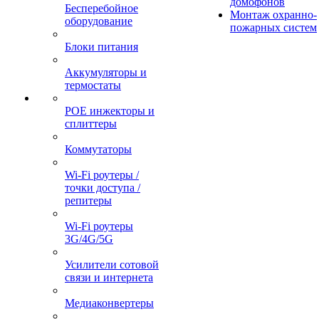
домофонов
Бесперебойное
Монтаж охранно-
оборудование
пожарных систем
Блоки питания
Аккумуляторы и
термостаты
POE инжекторы и
сплиттеры
Коммутаторы
Wi-Fi роутеры /
точки доступа /
репитеры
Wi-Fi роутеры
3G/4G/5G
Усилители сотовой
связи и интернета
Медиаконвертеры