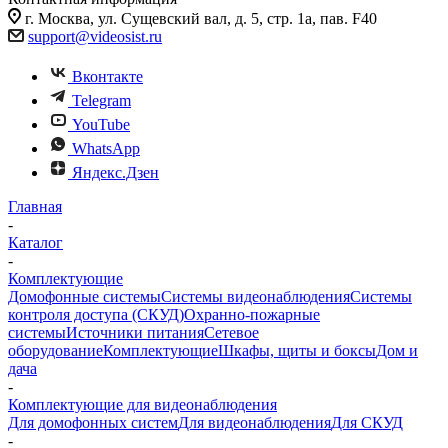
г. Москва, ул. Сущевский вал, д. 5, стр. 1а, пав. F40
support@videosist.ru
Вконтакте
Telegram
YouTube
WhatsApp
Яндекс.Дзен
Главная
-
Каталог
-
Комплектующие
Домофонные системы
Системы видеонаблюдения
Системы
контроля доступа (СКУД)
Охранно-пожарные
системы
Источники питания
Сетевое
оборудование
Комплектующие
Шкафы, щиты и боксы
Дом и
дача
-
Комплектующие для видеонаблюдения
Для домофонных систем
Для видеонаблюдения
Для СКУД
-