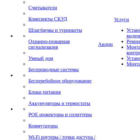
Считыватели
Комплекты СКУД
Услуги
Шлагбаумы и турникеты
Устан
видео
Охранно-пожарная
Ремон
Акции
сигнализация
Монта
контр
Умный дом
Устан
Монта
Беспроводные системы
Бесперебойное оборудование
Блоки питания
Аккумуляторы и термостаты
POE инжекторы и сплиттеры
Коммутаторы
Wi-Fi роутеры / точки доступа /