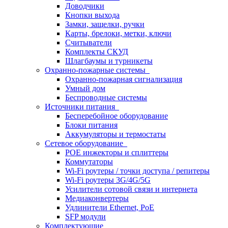
Доводчики
Кнопки выхода
Замки, защелки, ручки
Карты, брелоки, метки, ключи
Считыватели
Комплекты СКУД
Шлагбаумы и турникеты
Охранно-пожарные системы
Охранно-пожарная сигнализация
Умный дом
Беспроводные системы
Источники питания
Бесперебойное оборудование
Блоки питания
Аккумуляторы и термостаты
Сетевое оборудование
POE инжекторы и сплиттеры
Коммутаторы
Wi-Fi роутеры / точки доступа / репитеры
Wi-Fi роутеры 3G/4G/5G
Усилители сотовой связи и интернета
Медиаконвертеры
Удлинители Ethernet, PoE
SFP модули
Комплектующие