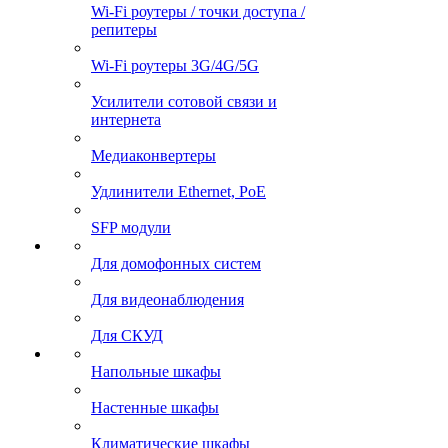
Wi-Fi роутеры / точки доступа /
репитеры
Wi-Fi роутеры 3G/4G/5G
Усилители сотовой связи и
интернета
Медиаконвертеры
Удлинители Ethernet, PoE
SFP модули
Для домофонных систем
Для видеонаблюдения
Для СКУД
Напольные шкафы
Настенные шкафы
Климатические шкафы