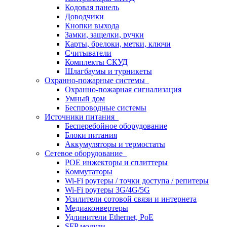
Кодовая панель
Доводчики
Кнопки выхода
Замки, защелки, ручки
Карты, брелоки, метки, ключи
Считыватели
Комплекты СКУД
Шлагбаумы и турникеты
Охранно-пожарные системы
Охранно-пожарная сигнализация
Умный дом
Беспроводные системы
Источники питания
Бесперебойное оборудование
Блоки питания
Аккумуляторы и термостаты
Сетевое оборудование
POE инжекторы и сплиттеры
Коммутаторы
Wi-Fi роутеры / точки доступа / репитеры
Wi-Fi роутеры 3G/4G/5G
Усилители сотовой связи и интернета
Медиаконвертеры
Удлинители Ethernet, PoE
SFP модули