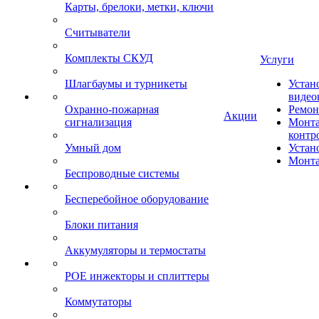
Карты, брелоки, метки, ключи
Считыватели
Комплекты СКУД
Услуги
Шлагбаумы и турникеты
Устан
видео
Охранно-пожарная
Ремон
Акции
сигнализация
Монта
контр
Умный дом
Устан
Монта
Беспроводные системы
Бесперебойное оборудование
Блоки питания
Аккумуляторы и термостаты
POE инжекторы и сплиттеры
Коммутаторы