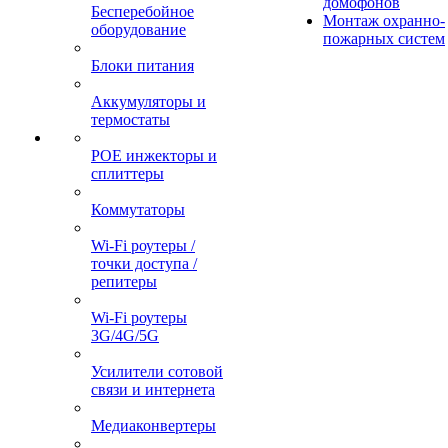
домофонов
Бесперебойное
Монтаж охранно-
оборудование
пожарных систем
Блоки питания
Аккумуляторы и
термостаты
POE инжекторы и
сплиттеры
Коммутаторы
Wi-Fi роутеры /
точки доступа /
репитеры
Wi-Fi роутеры
3G/4G/5G
Усилители сотовой
связи и интернета
Медиаконвертеры