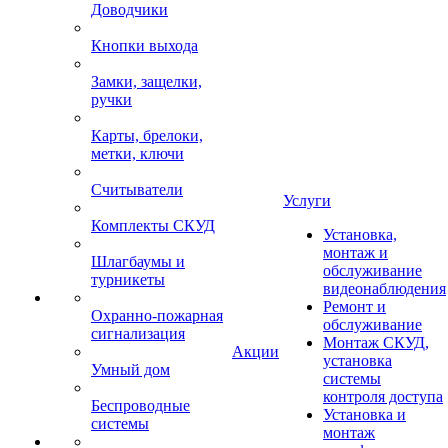
Доводчики
Кнопки выхода
Замки, защелки,
ручки
Карты, брелоки,
метки, ключи
Считыватели
Услуги
Комплекты СКУД
Установка,
монтаж и
Шлагбаумы и
обслуживание
турникеты
видеонаблюдения
Ремонт и
Охранно-пожарная
обслуживание
сигнализация
Монтаж СКУД,
Акции
установка
Умный дом
системы
контроля доступа
Беспроводные
Установка и
системы
монтаж