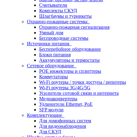
Считыватели
Комплекты СКУД
Шлагбаумы и турникеты
Охранно-пожарные системы
Охранно-пожарная сигнализация
Умный дом
Беспроводные системы
Источники питания
Бесперебойное оборудование
Блоки питания
Аккумуляторы и термостаты
Сетевое оборудование
POE инжекторы и сплиттеры
Коммутаторы
Wi-Fi роутеры / точки доступа / репитеры
Wi-Fi роутеры 3G/4G/5G
Усилители сотовой связи и интернета
Медиаконвертеры
Удлинители Ethernet, PoE
SFP модули
Комплектующие
Для домофонных систем
Для видеонаблюдения
Для СКУД