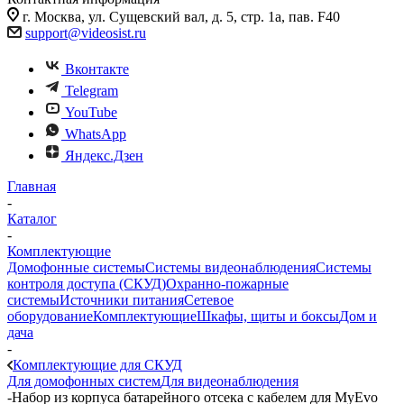
г. Москва, ул. Сущевский вал, д. 5, стр. 1а, пав. F40
support@videosist.ru
Вконтакте
Telegram
YouTube
WhatsApp
Яндекс.Дзен
Главная
-
Каталог
-
Комплектующие
Домофонные системы
Системы видеонаблюдения
Системы
контроля доступа (СКУД)
Охранно-пожарные
системы
Источники питания
Сетевое
оборудование
Комплектующие
Шкафы, щиты и боксы
Дом и
дача
-
Комплектующие для СКУД
Для домофонных систем
Для видеонаблюдения
-
Набор из корпуса батарейного отсека с кабелем для MyEvo