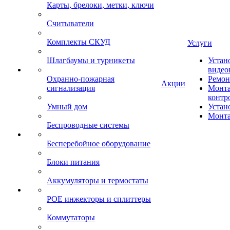
Карты, брелоки, метки, ключи
Считыватели
Комплекты СКУД
Услуги
Шлагбаумы и турникеты
Устан
видео
Охранно-пожарная
Ремон
Акции
сигнализация
Монта
контр
Умный дом
Устан
Монта
Беспроводные системы
Бесперебойное оборудование
Блоки питания
Аккумуляторы и термостаты
POE инжекторы и сплиттеры
Коммутаторы