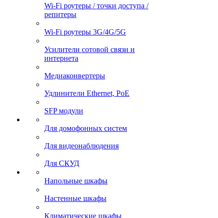
Wi-Fi роутеры / точки доступа /
репитеры
Wi-Fi роутеры 3G/4G/5G
Усилители сотовой связи и
интернета
Медиаконвертеры
Удлинители Ethernet, PoE
SFP модули
Для домофонных систем
Для видеонаблюдения
Для СКУД
Напольные шкафы
Настенные шкафы
Климатические шкафы