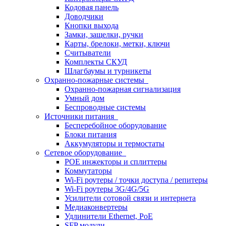
Кодовая панель
Доводчики
Кнопки выхода
Замки, защелки, ручки
Карты, брелоки, метки, ключи
Считыватели
Комплекты СКУД
Шлагбаумы и турникеты
Охранно-пожарные системы
Охранно-пожарная сигнализация
Умный дом
Беспроводные системы
Источники питания
Бесперебойное оборудование
Блоки питания
Аккумуляторы и термостаты
Сетевое оборудование
POE инжекторы и сплиттеры
Коммутаторы
Wi-Fi роутеры / точки доступа / репитеры
Wi-Fi роутеры 3G/4G/5G
Усилители сотовой связи и интернета
Медиаконвертеры
Удлинители Ethernet, PoE
SFP модули