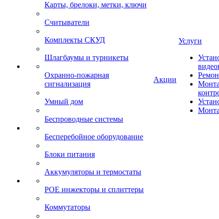
Карты, брелоки, метки, ключи
Считыватели
Комплекты СКУД
Услуги
Шлагбаумы и турникеты
Устан
видео
Охранно-пожарная
Ремон
Акции
сигнализация
Монта
контр
Умный дом
Устан
Монта
Беспроводные системы
Бесперебойное оборудование
Блоки питания
Аккумуляторы и термостаты
POE инжекторы и сплиттеры
Коммутаторы