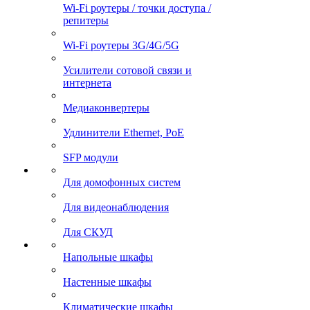
Wi-Fi роутеры / точки доступа /
репитеры
Wi-Fi роутеры 3G/4G/5G
Усилители сотовой связи и
интернета
Медиаконвертеры
Удлинители Ethernet, PoE
SFP модули
Для домофонных систем
Для видеонаблюдения
Для СКУД
Напольные шкафы
Настенные шкафы
Климатические шкафы