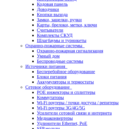
Кодовая панель
Доводчики
Кнопки выхода
Замки, защелки, ручки
Карты, брелоки, метки, ключи
Считыватели
Комплекты СКУД
Шлагбаумы и турникеты
Охранно-пожарные системы
Охранно-пожарная сигнализация
Умный дом
Беспроводные системы
Источники питания
Бесперебойное оборудование
Блоки питания
Аккумуляторы и термостаты
Сетевое оборудование
POE инжекторы и сплиттеры
Коммутаторы
Wi-Fi роутеры / точки доступа / репитеры
Wi-Fi роутеры 3G/4G/5G
Усилители сотовой связи и интернета
Медиаконвертеры
Удлинители Ethernet, PoE
SFP модули