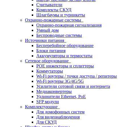
Считыватели
Комплекты СКУД
Шлагбаумы и турникеты
Охранно-пожарные системы
Охранно-пожарная сигнализация
Умный дом
Беспроводные системы
Источники питания
Бесперебойное оборудование
Блоки питания
Аккумуляторы и термостаты
Сетевое оборудование
POE инжекторы и сплиттеры
Коммутаторы
Wi-Fi роутеры / точки доступа / репитеры
Wi-Fi роутеры 3G/4G/5G
Усилители сотовой связи и интернета
Медиаконвертеры
Удлинители Ethernet, PoE
SFP модули
Комплектующие
Для домофонных систем
Для видеонаблюдения
Для СКУД