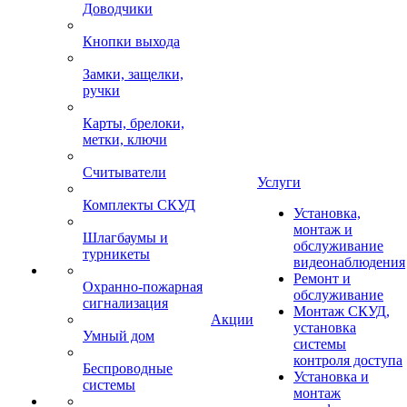
Доводчики
Кнопки выхода
Замки, защелки,
ручки
Карты, брелоки,
метки, ключи
Считыватели
Услуги
Комплекты СКУД
Установка,
монтаж и
Шлагбаумы и
обслуживание
турникеты
видеонаблюдения
Ремонт и
Охранно-пожарная
обслуживание
сигнализация
Монтаж СКУД,
Акции
установка
Умный дом
системы
контроля доступа
Беспроводные
Установка и
системы
монтаж