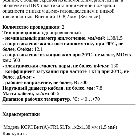
оболочке из ПВХ пластиката пониженной пожарной
опасности с низким дымо- газовыделением и низкой
токсичностью. Внешний D=8,2 мм. (Зеленый)
Количество проводников:
2
Тип проводника:
однопроволочный
- номинальный диаметр жил/сечение, мм/мм²:
1.38/1.5
- сопротивление жилы постоянному току при 20°С, не
более, Ом/км:
12.1
- сопротивление изоляции жил при 20°C, не менее, МОм х
км.:
500
- электрическая емкость пары, не более, нФ/км:
130
- коэффициент затухания при частоте 1 кГц при 20°С, не
более, дБ/км:
-
- рабочее напряжение, не более, В:
300
Наружный диаметр кабеля, не более, мм:
7.8
Масса кабеля, кг/км:
60.6
Диапазон рабочих температур, °С:
-40…+70
Характеристики
Модель
КСРЭВнг(А)-FRLSLTx 1х2х1,38 мм (1,5 мм²)
Как купить