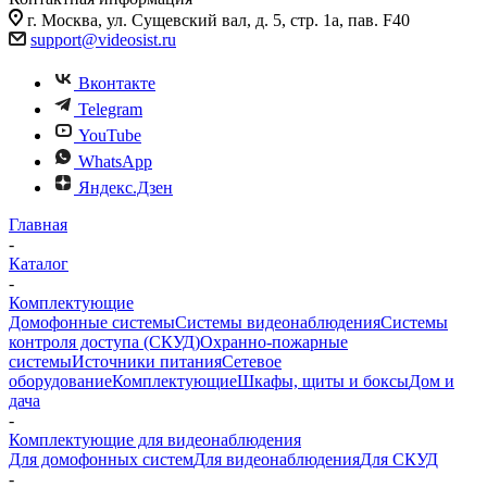
г. Москва, ул. Сущевский вал, д. 5, стр. 1а, пав. F40
support@videosist.ru
Вконтакте
Telegram
YouTube
WhatsApp
Яндекс.Дзен
Главная
-
Каталог
-
Комплектующие
Домофонные системы
Системы видеонаблюдения
Системы
контроля доступа (СКУД)
Охранно-пожарные
системы
Источники питания
Сетевое
оборудование
Комплектующие
Шкафы, щиты и боксы
Дом и
дача
-
Комплектующие для видеонаблюдения
Для домофонных систем
Для видеонаблюдения
Для СКУД
-