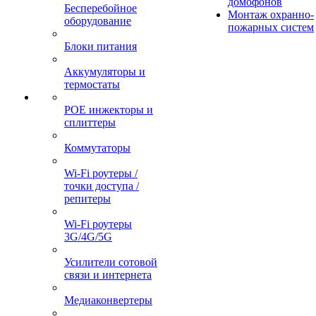
домофонов
Бесперебойное
Монтаж охранно-
оборудование
пожарных систем
Блоки питания
Аккумуляторы и
термостаты
POE инжекторы и
сплиттеры
Коммутаторы
Wi-Fi роутеры /
точки доступа /
репитеры
Wi-Fi роутеры
3G/4G/5G
Усилители сотовой
связи и интернета
Медиаконвертеры