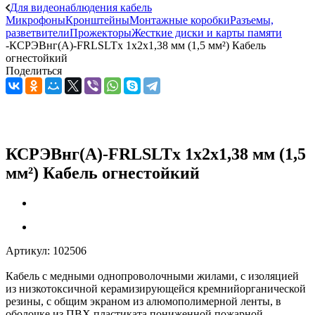
Для видеонаблюдения кабель
Микрофоны
Кронштейны
Монтажные коробки
Разъемы,
разветвители
Прожекторы
Жесткие диски и карты памяти
-
КСРЭВнг(А)-FRLSLTx 1х2х1,38 мм (1,5 мм²) Кабель
огнестойкий
Поделиться
КСРЭВнг(А)-FRLSLTx 1х2х1,38 мм (1,5
мм²) Кабель огнестойкий
Артикул:
102506
Кабель с медными однопроволочными жилами, с изоляцией
из низкотоксичной керамизирующейся кремнийорганической
резины, с общим экраном из алюмополимерной ленты, в
оболочке из ПВХ пластиката пониженной пожарной