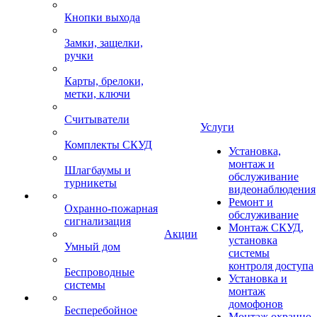
Кнопки выхода
Замки, защелки,
ручки
Карты, брелоки,
метки, ключи
Считыватели
Услуги
Комплекты СКУД
Установка,
монтаж и
Шлагбаумы и
обслуживание
турникеты
видеонаблюдения
Ремонт и
Охранно-пожарная
обслуживание
сигнализация
Монтаж СКУД,
Акции
установка
Умный дом
системы
контроля доступа
Беспроводные
Установка и
системы
монтаж
домофонов
Бесперебойное
Монтаж охранно-