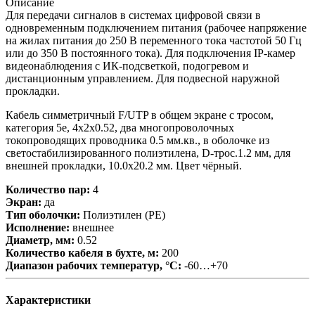
Описание
Для передачи сигналов в системах цифровой связи в
одновременным подключением питания (рабочее напряжение
на жилах питания до 250 В переменного тока частотой 50 Гц
или до 350 В постоянного тока). Для подключения IP-камер
видеонаблюдения с ИК-подсветкой, подогревом и
дистанционным управлением. Для подвесной наружной
прокладки.
Кабель симметричный F/UTP в общем экране с тросом,
категория 5е, 4х2х0.52, два многопроволочных
токопроводящих проводника 0.5 мм.кв., в оболочке из
светостабилизированного полиэтилена, D-трос.1.2 мм, для
внешней прокладки, 10.0х20.2 мм. Цвет чёрный.
Количество пар:
4
Экран:
да
Тип оболочки:
Полиэтилен (PE)
Исполнение:
внешнее
Диаметр, мм:
0.52
Количество кабеля в бухте, м:
200
Диапазон рабочих температур, °С:
-60…+70
Характеристики