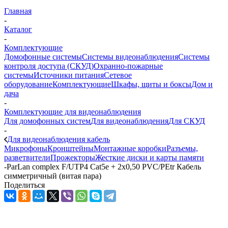
Главная
-
Каталог
-
Комплектующие
Домофонные системы
Системы видеонаблюдения
Системы
контроля доступа (СКУД)
Охранно-пожарные
системы
Источники питания
Сетевое
оборудование
Комплектующие
Шкафы, щиты и боксы
Дом и
дача
-
Комплектующие для видеонаблюдения
Для домофонных систем
Для видеонаблюдения
Для СКУД
-
Для видеонаблюдения кабель
Микрофоны
Кронштейны
Монтажные коробки
Разъемы,
разветвители
Прожекторы
Жесткие диски и карты памяти
-
ParLan complex F/UTP4 Cat5e + 2х0,50 PVC/PEtr Кабель
симметричный (витая пара)
Поделиться