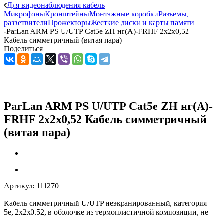
Для видеонаблюдения кабель
Микрофоны
Кронштейны
Монтажные коробки
Разъемы,
разветвители
Прожекторы
Жесткие диски и карты памяти
-
ParLan ARM PS U/UTP Cat5e ZH нг(А)-FRHF 2х2x0,52
Кабель симметричный (витая пара)
Поделиться
ParLan ARM PS U/UTP Cat5e ZH нг(А)-
FRHF 2х2x0,52 Кабель симметричный
(витая пара)
Артикул:
111270
Кабель симметричный U/UTP неэкранированный, категория
5e, 2х2х0.52, в оболочке из термопластичной композиции, не