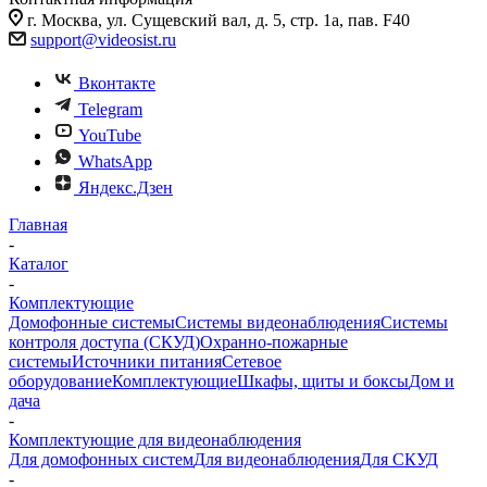
г. Москва, ул. Сущевский вал, д. 5, стр. 1а, пав. F40
support@videosist.ru
Вконтакте
Telegram
YouTube
WhatsApp
Яндекс.Дзен
Главная
-
Каталог
-
Комплектующие
Домофонные системы
Системы видеонаблюдения
Системы
контроля доступа (СКУД)
Охранно-пожарные
системы
Источники питания
Сетевое
оборудование
Комплектующие
Шкафы, щиты и боксы
Дом и
дача
-
Комплектующие для видеонаблюдения
Для домофонных систем
Для видеонаблюдения
Для СКУД
-