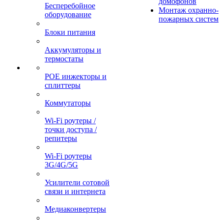
домофонов
Бесперебойное
Монтаж охранно-
оборудование
пожарных систем
Блоки питания
Аккумуляторы и
термостаты
POE инжекторы и
сплиттеры
Коммутаторы
Wi-Fi роутеры /
точки доступа /
репитеры
Wi-Fi роутеры
3G/4G/5G
Усилители сотовой
связи и интернета
Медиаконвертеры