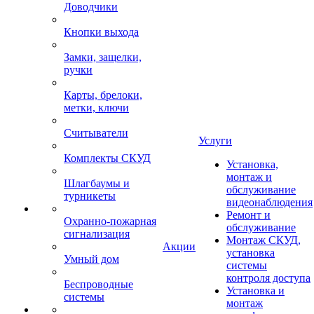
Доводчики
Кнопки выхода
Замки, защелки,
ручки
Карты, брелоки,
метки, ключи
Считыватели
Услуги
Комплекты СКУД
Установка,
монтаж и
Шлагбаумы и
обслуживание
турникеты
видеонаблюдения
Ремонт и
Охранно-пожарная
обслуживание
сигнализация
Монтаж СКУД,
Акции
установка
Умный дом
системы
контроля доступа
Беспроводные
Установка и
системы
монтаж