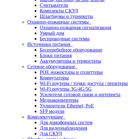
Считыватели
Комплекты СКУД
Шлагбаумы и турникеты
Охранно-пожарные системы
Охранно-пожарная сигнализация
Умный дом
Беспроводные системы
Источники питания
Бесперебойное оборудование
Блоки питания
Аккумуляторы и термостаты
Сетевое оборудование
POE инжекторы и сплиттеры
Коммутаторы
Wi-Fi роутеры / точки доступа / репитеры
Wi-Fi роутеры 3G/4G/5G
Усилители сотовой связи и интернета
Медиаконвертеры
Удлинители Ethernet, PoE
SFP модули
Комплектующие
Для домофонных систем
Для видеонаблюдения
Для СКУД