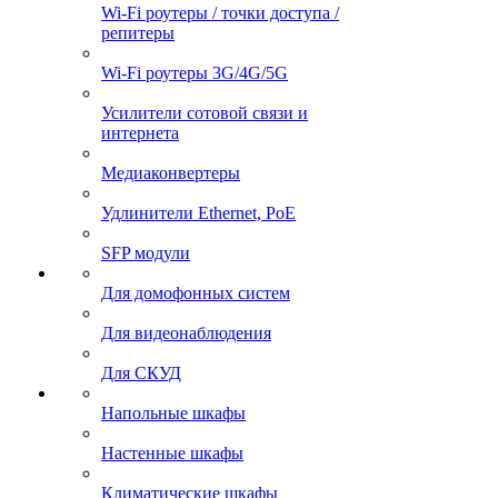
Wi-Fi роутеры / точки доступа /
репитеры
Wi-Fi роутеры 3G/4G/5G
Усилители сотовой связи и
интернета
Медиаконвертеры
Удлинители Ethernet, PoE
SFP модули
Для домофонных систем
Для видеонаблюдения
Для СКУД
Напольные шкафы
Настенные шкафы
Климатические шкафы