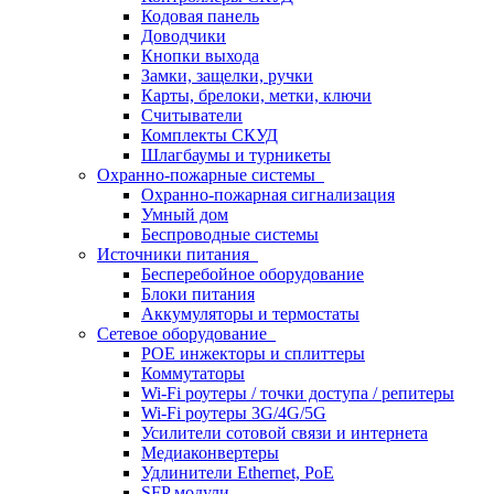
Кодовая панель
Доводчики
Кнопки выхода
Замки, защелки, ручки
Карты, брелоки, метки, ключи
Считыватели
Комплекты СКУД
Шлагбаумы и турникеты
Охранно-пожарные системы
Охранно-пожарная сигнализация
Умный дом
Беспроводные системы
Источники питания
Бесперебойное оборудование
Блоки питания
Аккумуляторы и термостаты
Сетевое оборудование
POE инжекторы и сплиттеры
Коммутаторы
Wi-Fi роутеры / точки доступа / репитеры
Wi-Fi роутеры 3G/4G/5G
Усилители сотовой связи и интернета
Медиаконвертеры
Удлинители Ethernet, PoE
SFP модули