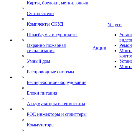
Карты, брелоки, метки, ключи
Считыватели
Комплекты СКУД
Услуги
Шлагбаумы и турникеты
Устан
видео
Охранно-пожарная
Ремон
Акции
сигнализация
Монта
контр
Умный дом
Устан
Монта
Беспроводные системы
Бесперебойное оборудование
Блоки питания
Аккумуляторы и термостаты
POE инжекторы и сплиттеры
Коммутаторы