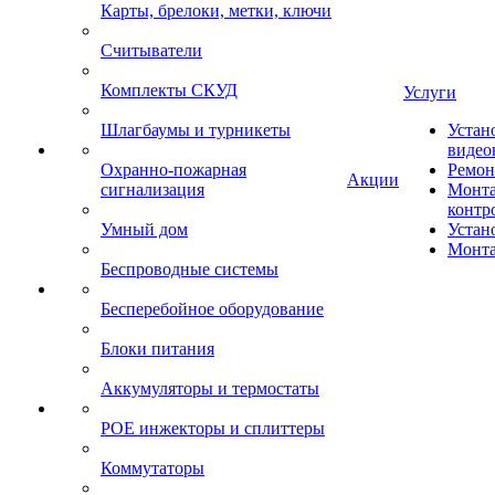
Карты, брелоки, метки, ключи
Считыватели
Комплекты СКУД
Услуги
Шлагбаумы и турникеты
Устан
видео
Охранно-пожарная
Ремон
Акции
сигнализация
Монта
контр
Умный дом
Устан
Монта
Беспроводные системы
Бесперебойное оборудование
Блоки питания
Аккумуляторы и термостаты
POE инжекторы и сплиттеры
Коммутаторы