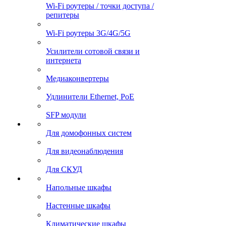
Wi-Fi роутеры / точки доступа /
репитеры
Wi-Fi роутеры 3G/4G/5G
Усилители сотовой связи и
интернета
Медиаконвертеры
Удлинители Ethernet, PoE
SFP модули
Для домофонных систем
Для видеонаблюдения
Для СКУД
Напольные шкафы
Настенные шкафы
Климатические шкафы