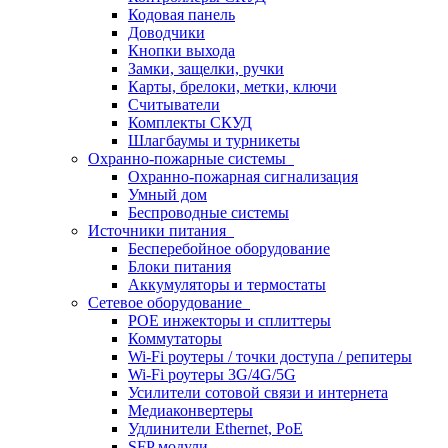
Кодовая панель
Доводчики
Кнопки выхода
Замки, защелки, ручки
Карты, брелоки, метки, ключи
Считыватели
Комплекты СКУД
Шлагбаумы и турникеты
Охранно-пожарные системы
Охранно-пожарная сигнализация
Умный дом
Беспроводные системы
Источники питания
Бесперебойное оборудование
Блоки питания
Аккумуляторы и термостаты
Сетевое оборудование
POE инжекторы и сплиттеры
Коммутаторы
Wi-Fi роутеры / точки доступа / репитеры
Wi-Fi роутеры 3G/4G/5G
Усилители сотовой связи и интернета
Медиаконвертеры
Удлинители Ethernet, PoE
SFP модули