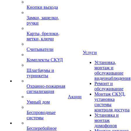
Кнопки выхода
Замки, защелки,
ручки
Карты, брелоки,
метки, ключи
Считыватели
Услуги
Комплекты СКУД
Установка,
монтаж и
Шлагбаумы и
обслуживание
турникеты
видеонаблюдения
Ремонт и
Охранно-пожарная
обслуживание
сигнализация
Монтаж СКУД,
Акции
установка
Умный дом
системы
контроля доступа
Беспроводные
Установка и
системы
монтаж
домофонов
Бесперебойное
Монтаж охранно-