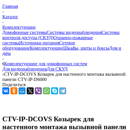
Главная
-
Каталог
-
Комплектующие
Домофонные системы
Системы видеонаблюдения
Системы
контроля доступа (СКУД)
Охранно-пожарные
системы
Источники питания
Сетевое
оборудование
Комплектующие
Шкафы, щиты и боксы
Дом и
дача
-
Комплектующие для домофонных систем
Для видеонаблюдения
Для СКУД
-
CTV-IP-DCOVS Козырек для настенного монтажа вызывной
панели CTV-IP-D6000
Поделиться
CTV-IP-DCOVS Козырек для
настенного монтажа вызывной панели