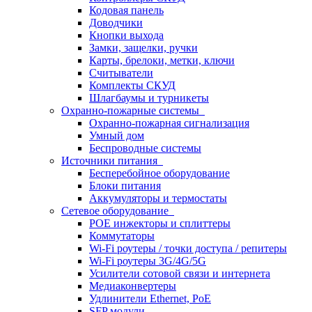
Кодовая панель
Доводчики
Кнопки выхода
Замки, защелки, ручки
Карты, брелоки, метки, ключи
Считыватели
Комплекты СКУД
Шлагбаумы и турникеты
Охранно-пожарные системы
Охранно-пожарная сигнализация
Умный дом
Беспроводные системы
Источники питания
Бесперебойное оборудование
Блоки питания
Аккумуляторы и термостаты
Сетевое оборудование
POE инжекторы и сплиттеры
Коммутаторы
Wi-Fi роутеры / точки доступа / репитеры
Wi-Fi роутеры 3G/4G/5G
Усилители сотовой связи и интернета
Медиаконвертеры
Удлинители Ethernet, PoE
SFP модули