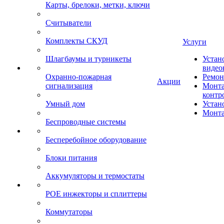
Карты, брелоки, метки, ключи
Считыватели
Комплекты СКУД
Услуги
Шлагбаумы и турникеты
Устан
видео
Охранно-пожарная
Ремон
Акции
сигнализация
Монта
контр
Умный дом
Устан
Монта
Беспроводные системы
Бесперебойное оборудование
Блоки питания
Аккумуляторы и термостаты
POE инжекторы и сплиттеры
Коммутаторы