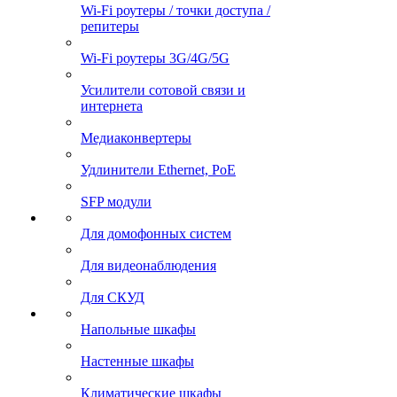
Wi-Fi роутеры / точки доступа /
репитеры
Wi-Fi роутеры 3G/4G/5G
Усилители сотовой связи и
интернета
Медиаконвертеры
Удлинители Ethernet, PoE
SFP модули
Для домофонных систем
Для видеонаблюдения
Для СКУД
Напольные шкафы
Настенные шкафы
Климатические шкафы