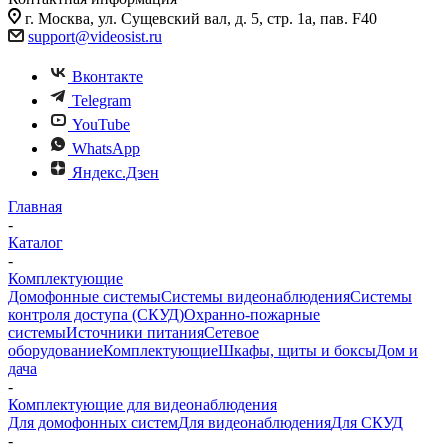
г. Москва, ул. Сущевский вал, д. 5, стр. 1а, пав. F40
support@videosist.ru
Вконтакте
Telegram
YouTube
WhatsApp
Яндекс.Дзен
Главная
-
Каталог
-
Комплектующие
Домофонные системы
Системы видеонаблюдения
Системы
контроля доступа (СКУД)
Охранно-пожарные
системы
Источники питания
Сетевое
оборудование
Комплектующие
Шкафы, щиты и боксы
Дом и
дача
-
Комплектующие для видеонаблюдения
Для домофонных систем
Для видеонаблюдения
Для СКУД
-