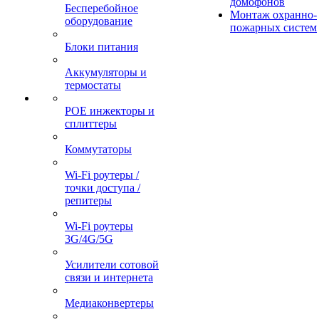
домофонов
Бесперебойное
Монтаж охранно-
оборудование
пожарных систем
Блоки питания
Аккумуляторы и
термостаты
POE инжекторы и
сплиттеры
Коммутаторы
Wi-Fi роутеры /
точки доступа /
репитеры
Wi-Fi роутеры
3G/4G/5G
Усилители сотовой
связи и интернета
Медиаконвертеры