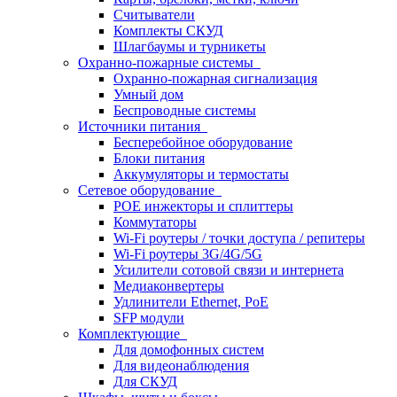
Считыватели
Комплекты СКУД
Шлагбаумы и турникеты
Охранно-пожарные системы
Охранно-пожарная сигнализация
Умный дом
Беспроводные системы
Источники питания
Бесперебойное оборудование
Блоки питания
Аккумуляторы и термостаты
Сетевое оборудование
POE инжекторы и сплиттеры
Коммутаторы
Wi-Fi роутеры / точки доступа / репитеры
Wi-Fi роутеры 3G/4G/5G
Усилители сотовой связи и интернета
Медиаконвертеры
Удлинители Ethernet, PoE
SFP модули
Комплектующие
Для домофонных систем
Для видеонаблюдения
Для СКУД