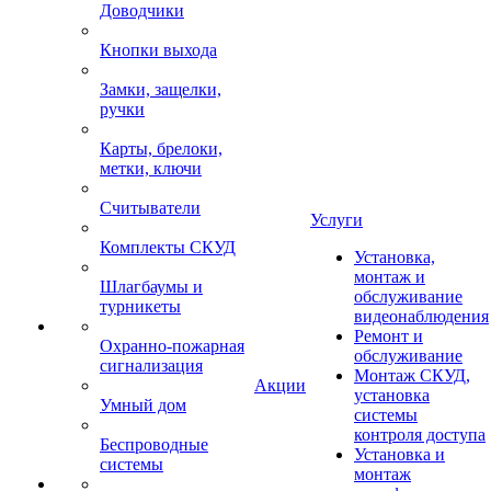
Доводчики
Кнопки выхода
Замки, защелки,
ручки
Карты, брелоки,
метки, ключи
Считыватели
Услуги
Комплекты СКУД
Установка,
монтаж и
Шлагбаумы и
обслуживание
турникеты
видеонаблюдения
Ремонт и
Охранно-пожарная
обслуживание
сигнализация
Монтаж СКУД,
Акции
установка
Умный дом
системы
контроля доступа
Беспроводные
Установка и
системы
монтаж