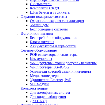
Считыватели
Комплекты СКУД
Шлагбаумы и турникеты
Охранно-пожарные системы
Охранно-пожарная сигнализация
Умный дом
Беспроводные системы
Источники питания
Бесперебойное оборудование
Блоки питания
Аккумуляторы и термостаты
Сетевое оборудование
POE инжекторы и сплиттеры
Коммутаторы
Wi-Fi роутеры / точки доступа / репитеры
Wi-Fi роутеры 3G/4G/5G
Усилители сотовой связи и интернета
Медиаконвертеры
Удлинители Ethernet, PoE
SFP модули
Комплектующие
Для домофонных систем
Для видеонаблюдения
Для СКУД