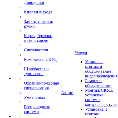
Доводчики
Кнопки выхода
Замки, защелки,
ручки
Карты, брелоки,
метки, ключи
Считыватели
Услуги
Комплекты СКУД
Установка,
монтаж и
Шлагбаумы и
обслуживание
турникеты
видеонаблюдения
Ремонт и
Охранно-пожарная
обслуживание
сигнализация
Монтаж СКУД,
Акции
установка
Умный дом
системы
контроля доступа
Беспроводные
Установка и
системы
монтаж