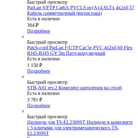
Быстрый просмотр
ParLan S/FTP Cat6А PVCLS нг(A)-LSLTx 4х2х0,57
Кабель симметричный (витая пара)
Есть в наличии
304
₽
Подробнее
Быстрый просмотр
Patch-cord ParLan F/UTP Cat 5e PVC 4х2х0,60 Flex
RJ45-RJ45 GY 5m Патч-корд медный
Есть в наличии
1 150
₽
Подробнее
Быстрый просмотр
STB-A01 rev.2 Комплект крепления на столб
Есть в наличии
3 781
₽
Подробнее
Быстрый просмотр
Цилиндр для TS-EL2369ST Цилиндр в комплекте
с 5 ключами для электромеханического TS-
EL2369ST