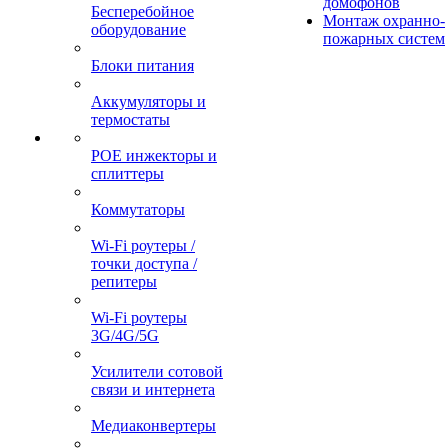
домофонов
Бесперебойное
Монтаж охранно-
оборудование
пожарных систем
Блоки питания
Аккумуляторы и
термостаты
POE инжекторы и
сплиттеры
Коммутаторы
Wi-Fi роутеры /
точки доступа /
репитеры
Wi-Fi роутеры
3G/4G/5G
Усилители сотовой
связи и интернета
Медиаконвертеры