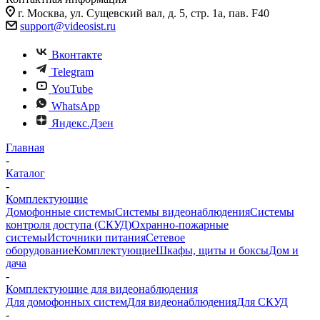
г. Москва, ул. Сущевский вал, д. 5, стр. 1а, пав. F40
support@videosist.ru
Вконтакте
Telegram
YouTube
WhatsApp
Яндекс.Дзен
Главная
-
Каталог
-
Комплектующие
Домофонные системы
Системы видеонаблюдения
Системы
контроля доступа (СКУД)
Охранно-пожарные
системы
Источники питания
Сетевое
оборудование
Комплектующие
Шкафы, щиты и боксы
Дом и
дача
-
Комплектующие для видеонаблюдения
Для домофонных систем
Для видеонаблюдения
Для СКУД
-