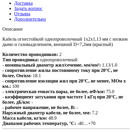
Доставка
Задать вопрос
Отзывы
Дополнительно
Описание
Кабель огнестойкий однопроволочный 1х2х1,13 мм с низким
дымо и газовыделением, внешний D=7,2мм (красный)
Количество проводников:
2
Тип проводника:
однопроволочный
- номинальный диаметр жил/сечение, мм/мм²:
1.13/1.0
- сопротивление жилы постоянному току при 20°С, не
более, Ом/км:
18.1
- сопротивление изоляции жил при 20°C, не менее, МОм х
км.:
100
- электрическая емкость пары, не более, нФ/км:
75.0
- коэффициент затухания при частоте 1 кГц при 20°С, не
более, дБ/км:
-
- рабочее напряжение, не более, В:
-
Наружный диаметр кабеля, не более, мм:
7.2
Масса кабеля, кг/км:
48.9
Диапазон рабочих температур, °С:
-40…+70