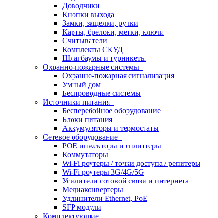
Доводчики
Кнопки выхода
Замки, защелки, ручки
Карты, брелоки, метки, ключи
Считыватели
Комплекты СКУД
Шлагбаумы и турникеты
Охранно-пожарные системы
Охранно-пожарная сигнализация
Умный дом
Беспроводные системы
Источники питания
Бесперебойное оборудование
Блоки питания
Аккумуляторы и термостаты
Сетевое оборудование
POE инжекторы и сплиттеры
Коммутаторы
Wi-Fi роутеры / точки доступа / репитеры
Wi-Fi роутеры 3G/4G/5G
Усилители сотовой связи и интернета
Медиаконвертеры
Удлинители Ethernet, PoE
SFP модули
Комплектующие