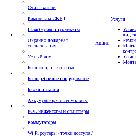
Считыватели
Комплекты СКУД
Услуги
Шлагбаумы и турникеты
Устан
видео
Охранно-пожарная
Ремон
Акции
сигнализация
Монта
контр
Умный дом
Устан
Монта
Беспроводные системы
Бесперебойное оборудование
Блоки питания
Аккумуляторы и термостаты
POE инжекторы и сплиттеры
Коммутаторы
Wi-Fi роутеры / точки доступа /