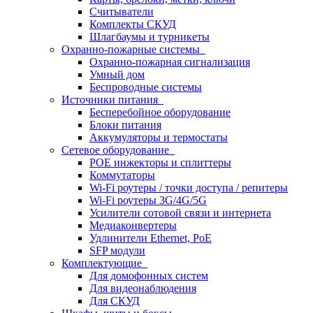
Считыватели
Комплекты СКУД
Шлагбаумы и турникеты
Охранно-пожарные системы
Охранно-пожарная сигнализация
Умный дом
Беспроводные системы
Источники питания
Бесперебойное оборудование
Блоки питания
Аккумуляторы и термостаты
Сетевое оборудование
POE инжекторы и сплиттеры
Коммутаторы
Wi-Fi роутеры / точки доступа / репитеры
Wi-Fi роутеры 3G/4G/5G
Усилители сотовой связи и интернета
Медиаконвертеры
Удлинители Ethernet, PoE
SFP модули
Комплектующие
Для домофонных систем
Для видеонаблюдения
Для СКУД