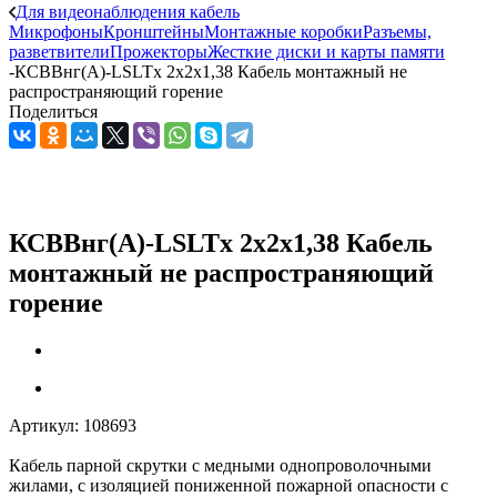
Для видеонаблюдения кабель
Микрофоны
Кронштейны
Монтажные коробки
Разъемы,
разветвители
Прожекторы
Жесткие диски и карты памяти
-
КСВВнг(А)-LSLTx 2х2х1,38 Кабель монтажный не
распространяющий горение
Поделиться
КСВВнг(А)-LSLTx 2х2х1,38 Кабель
монтажный не распространяющий
горение
Артикул:
108693
Кабель парной скрутки с медными однопроволочными
жилами, с изоляцией пониженной пожарной опасности с