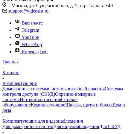
г. Москва, ул. Сущевский вал, д. 5, стр. 1а, пав. F40
support@videosist.ru
Вконтакте
Telegram
YouTube
WhatsApp
Яндекс.Дзен
Главная
-
Каталог
-
Комплектующие
Домофонные системы
Системы видеонаблюдения
Системы
контроля доступа (СКУД)
Охранно-пожарные
системы
Источники питания
Сетевое
оборудование
Комплектующие
Шкафы, щиты и боксы
Дом и
дача
-
Комплектующие для видеонаблюдения
Для домофонных систем
Для видеонаблюдения
Для СКУД
-