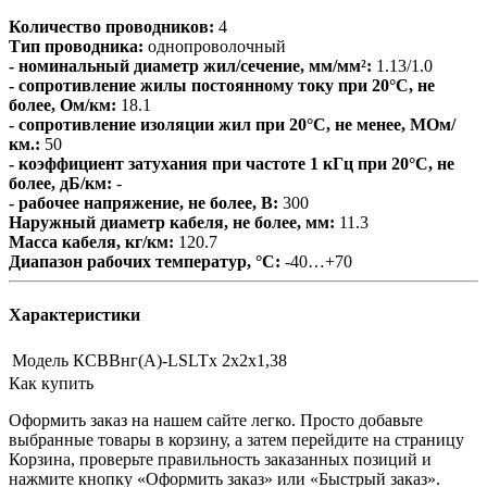
Количество проводников:
4
Тип проводника:
однопроволочный
- номинальный диаметр жил/сечение, мм/мм²:
1.13/1.0
- сопротивление жилы постоянному току при 20°C, не
более, Ом/км:
18.1
- сопротивление изоляции жил при 20°C, не менее, МОм/
км.:
50
- коэффициент затухания при частоте 1 кГц при 20°C, не
более, дБ/км:
-
- рабочее напряжение, не более, В:
300
Наружный диаметр кабеля, не более, мм:
11.3
Масса кабеля, кг/км:
120.7
Диапазон рабочих температур, °С:
-40…+70
Характеристики
Модель
КСВВнг(А)-LSLTx 2х2х1,38
Как купить
Оформить заказ на нашем сайте легко. Просто добавьте
выбранные товары в корзину, а затем перейдите на страницу
Корзина, проверьте правильность заказанных позиций и
нажмите кнопку «Оформить заказ» или «Быстрый заказ».