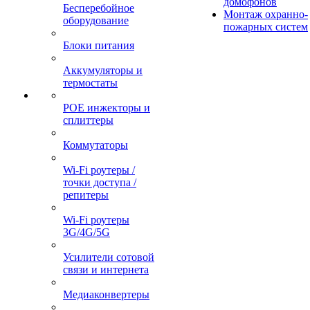
домофонов
Бесперебойное
Монтаж охранно-
оборудование
пожарных систем
Блоки питания
Аккумуляторы и
термостаты
POE инжекторы и
сплиттеры
Коммутаторы
Wi-Fi роутеры /
точки доступа /
репитеры
Wi-Fi роутеры
3G/4G/5G
Усилители сотовой
связи и интернета
Медиаконвертеры