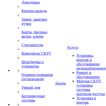
Доводчики
Кнопки выхода
Замки, защелки,
ручки
Карты, брелоки,
метки, ключи
Считыватели
Услуги
Комплекты СКУД
Установка,
монтаж и
Шлагбаумы и
обслуживание
турникеты
видеонаблюдения
Ремонт и
Охранно-пожарная
обслуживание
сигнализация
Монтаж СКУД,
Акции
установка
Умный дом
системы
контроля доступа
Беспроводные
Установка и
системы
монтаж