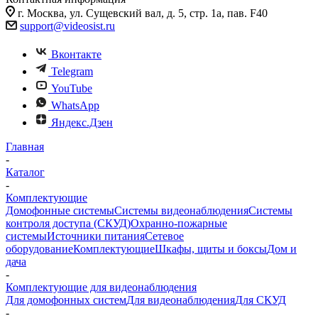
г. Москва, ул. Сущевский вал, д. 5, стр. 1а, пав. F40
support@videosist.ru
Вконтакте
Telegram
YouTube
WhatsApp
Яндекс.Дзен
Главная
-
Каталог
-
Комплектующие
Домофонные системы
Системы видеонаблюдения
Системы
контроля доступа (СКУД)
Охранно-пожарные
системы
Источники питания
Сетевое
оборудование
Комплектующие
Шкафы, щиты и боксы
Дом и
дача
-
Комплектующие для видеонаблюдения
Для домофонных систем
Для видеонаблюдения
Для СКУД
-