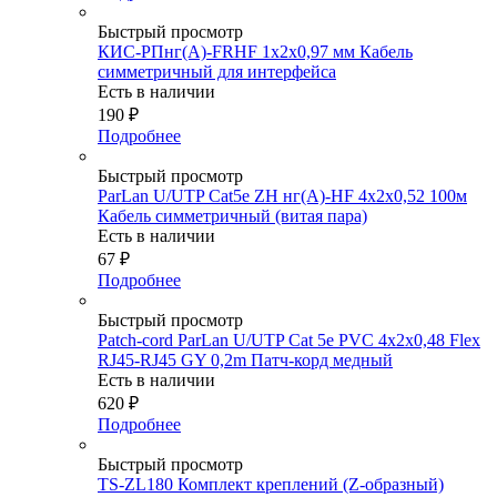
Быстрый просмотр
КИС-РПнг(А)-FRHF 1х2х0,97 мм Кабель
симметричный для интерфейса
Есть в наличии
190
₽
Подробнее
Быстрый просмотр
ParLan U/UTP Cat5e ZH нг(А)-HF 4х2х0,52 100м
Кабель симметричный (витая пара)
Есть в наличии
67
₽
Подробнее
Быстрый просмотр
Patch-cord ParLan U/UTP Cat 5e PVC 4х2х0,48 Flex
RJ45-RJ45 GY 0,2m Патч-корд медный
Есть в наличии
620
₽
Подробнее
Быстрый просмотр
TS-ZL180 Комплект креплений (Z-образный)