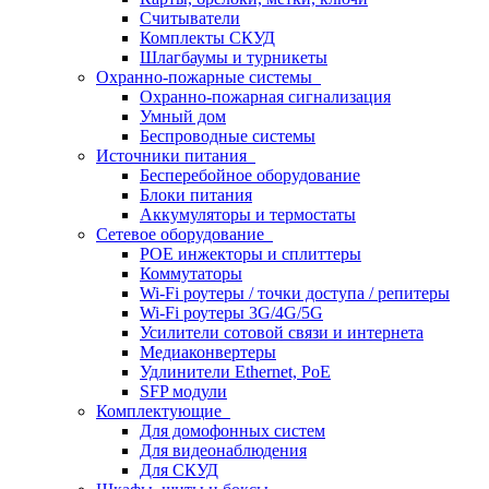
Считыватели
Комплекты СКУД
Шлагбаумы и турникеты
Охранно-пожарные системы
Охранно-пожарная сигнализация
Умный дом
Беспроводные системы
Источники питания
Бесперебойное оборудование
Блоки питания
Аккумуляторы и термостаты
Сетевое оборудование
POE инжекторы и сплиттеры
Коммутаторы
Wi-Fi роутеры / точки доступа / репитеры
Wi-Fi роутеры 3G/4G/5G
Усилители сотовой связи и интернета
Медиаконвертеры
Удлинители Ethernet, PoE
SFP модули
Комплектующие
Для домофонных систем
Для видеонаблюдения
Для СКУД