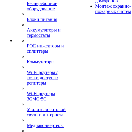
домофонов
Бесперебойное
Монтаж охранно-
оборудование
пожарных систем
Блоки питания
Аккумуляторы и
термостаты
POE инжекторы и
сплиттеры
Коммутаторы
Wi-Fi роутеры /
точки доступа /
репитеры
Wi-Fi роутеры
3G/4G/5G
Усилители сотовой
связи и интернета
Медиаконвертеры