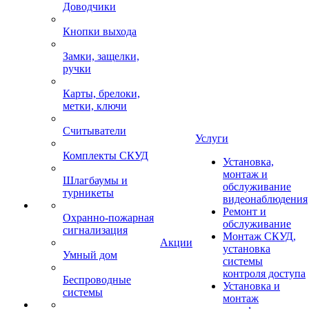
Доводчики
Кнопки выхода
Замки, защелки,
ручки
Карты, брелоки,
метки, ключи
Считыватели
Услуги
Комплекты СКУД
Установка,
монтаж и
Шлагбаумы и
обслуживание
турникеты
видеонаблюдения
Ремонт и
Охранно-пожарная
обслуживание
сигнализация
Монтаж СКУД,
Акции
установка
Умный дом
системы
контроля доступа
Беспроводные
Установка и
системы
монтаж