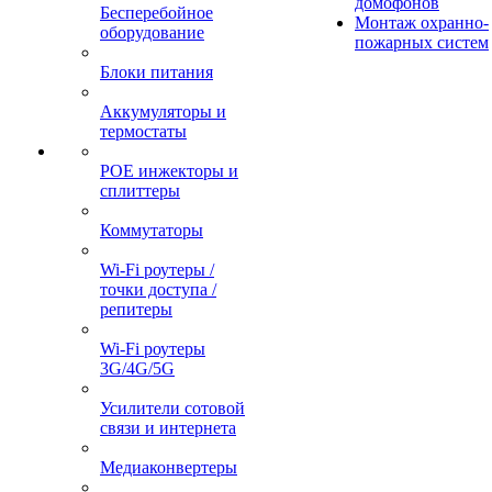
домофонов
Бесперебойное
Монтаж охранно-
оборудование
пожарных систем
Блоки питания
Аккумуляторы и
термостаты
POE инжекторы и
сплиттеры
Коммутаторы
Wi-Fi роутеры /
точки доступа /
репитеры
Wi-Fi роутеры
3G/4G/5G
Усилители сотовой
связи и интернета
Медиаконвертеры