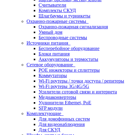
Считыватели
Комплекты СКУД
Шлагбаумы и турникеты
Охранно-пожарные системы
Охранно-пожарная сигнализация
Умный дом
Беспроводные системы
Источники питания
Бесперебойное оборудование
Блоки питания
Аккумуляторы и термостаты
Сетевое оборудование
POE инжекторы и сплиттеры
Коммутаторы
Wi-Fi роутеры / точки доступа / репитеры
Wi-Fi роутеры 3G/4G/5G
Усилители сотовой связи и интернета
Медиаконвертеры
Удлинители Ethernet, PoE
SFP модули
Комплектующие
Для домофонных систем
Для видеонаблюдения
Для СКУД