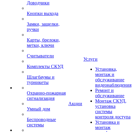
Доводчики
Кнопки выхода
Замки, защелки,
ручки
Карты, брелоки,
метки, ключи
Считыватели
Услуги
Комплекты СКУД
Установка,
монтаж и
Шлагбаумы и
обслуживание
турникеты
видеонаблюдения
Ремонт и
Охранно-пожарная
обслуживание
сигнализация
Монтаж СКУД,
Акции
установка
Умный дом
системы
контроля доступа
Беспроводные
Установка и
системы
монтаж