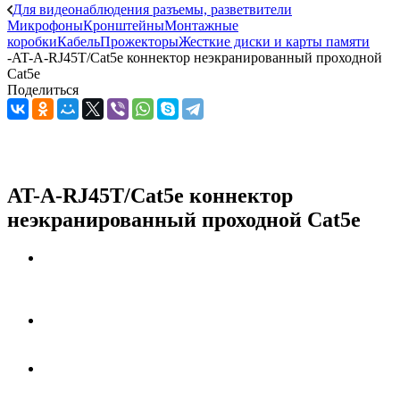
Для видеонаблюдения разъемы, разветвители
Микрофоны
Кронштейны
Монтажные
коробки
Кабель
Прожекторы
Жесткие диски и карты памяти
-
AT-A-RJ45T/Сat5e коннектор неэкранированный проходной
Сat5e
Поделиться
AT-A-RJ45T/Сat5e коннектор
неэкранированный проходной Сat5e