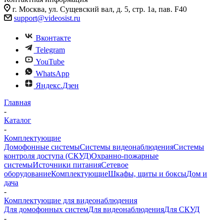
г. Москва, ул. Сущевский вал, д. 5, стр. 1а, пав. F40
support@videosist.ru
Вконтакте
Telegram
YouTube
WhatsApp
Яндекс.Дзен
Главная
-
Каталог
-
Комплектующие
Домофонные системы
Системы видеонаблюдения
Системы
контроля доступа (СКУД)
Охранно-пожарные
системы
Источники питания
Сетевое
оборудование
Комплектующие
Шкафы, щиты и боксы
Дом и
дача
-
Комплектующие для видеонаблюдения
Для домофонных систем
Для видеонаблюдения
Для СКУД
-