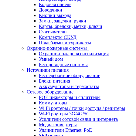
Кодовая панель
Доводчики
Кнопки выхода
Замки, защелки, ручки
Карты, брелоки, метки, ключи
Считыватели
Комплекты СКУД
Шлагбаумы и турникеты
Охранно-пожарные системы
Охранно-пожарная сигнализация
Умный дом
Беспроводные системы
Источники питания
Бесперебойное оборудование
Блоки питания
Аккумуляторы и термостаты
Сетевое оборудование
POE инжекторы и сплиттеры
Коммутаторы
Wi-Fi роутеры / точки доступа / репитеры
Wi-Fi роутеры 3G/4G/5G
Усилители сотовой связи и интернета
Медиаконвертеры
Удлинители Ethernet, PoE
SFP модули