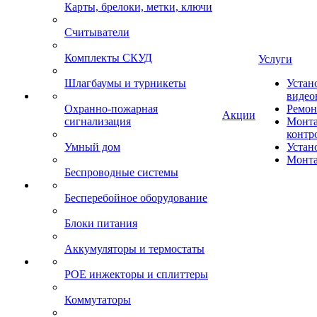
Карты, брелоки, метки, ключи
Считыватели
Комплекты СКУД
Услуги
Шлагбаумы и турникеты
Устан
видео
Охранно-пожарная
Ремон
Акции
сигнализация
Монта
контр
Умный дом
Устан
Монта
Беспроводные системы
Бесперебойное оборудование
Блоки питания
Аккумуляторы и термостаты
POE инжекторы и сплиттеры
Коммутаторы