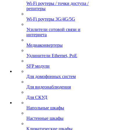
Wi-Fi роутеры / точки доступа /
репитеры
Wi-Fi роутеры 3G/4G/5G
Усилители сотовой связи и
интернета
Медиаконвертеры
Удлинители Ethernet, PoE
SFP модули
Для домофонных систем
Для видеонаблюдения
Для СКУД
Напольные шкафы
Настенные шкафы
Климатические шкафы