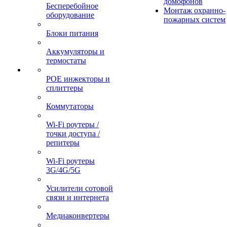
домофонов
Бесперебойное
Монтаж охранно-
оборудование
пожарных систем
Блоки питания
Аккумуляторы и
термостаты
POE инжекторы и
сплиттеры
Коммутаторы
Wi-Fi роутеры /
точки доступа /
репитеры
Wi-Fi роутеры
3G/4G/5G
Усилители сотовой
связи и интернета
Медиаконвертеры