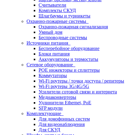
Считыватели
Комплекты СКУД
Шлагбаумы и турникеты
Охранно-пожарные системы
Охранно-пожарная сигнализация
Умный дом
Беспроводные системы
Источники питания
Бесперебойное оборудование
Блоки питания
Аккумуляторы и термостаты
Сетевое оборудование
POE инжекторы и сплиттеры
Коммутаторы
Wi-Fi роутеры / точки доступа / репитеры
Wi-Fi роутеры 3G/4G/5G
Усилители сотовой связи и интернета
Медиаконвертеры
Удлинители Ethernet, PoE
SFP модули
Комплектующие
Для домофонных систем
Для видеонаблюдения
Для СКУД