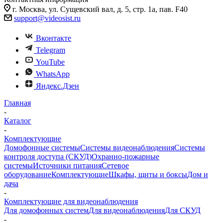
г. Москва, ул. Сущевский вал, д. 5, стр. 1а, пав. F40
support@videosist.ru
Вконтакте
Telegram
YouTube
WhatsApp
Яндекс.Дзен
Главная
-
Каталог
-
Комплектующие
Домофонные системы
Системы видеонаблюдения
Системы
контроля доступа (СКУД)
Охранно-пожарные
системы
Источники питания
Сетевое
оборудование
Комплектующие
Шкафы, щиты и боксы
Дом и
дача
-
Комплектующие для видеонаблюдения
Для домофонных систем
Для видеонаблюдения
Для СКУД
-