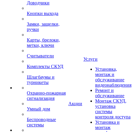
Доводчики
Кнопки выхода
Замки, защелки,
ручки
Карты, брелоки,
метки, ключи
Считыватели
Услуги
Комплекты СКУД
Установка,
монтаж и
Шлагбаумы и
обслуживание
турникеты
видеонаблюдения
Ремонт и
Охранно-пожарная
обслуживание
сигнализация
Монтаж СКУД,
Акции
установка
Умный дом
системы
контроля доступа
Беспроводные
Установка и
системы
монтаж