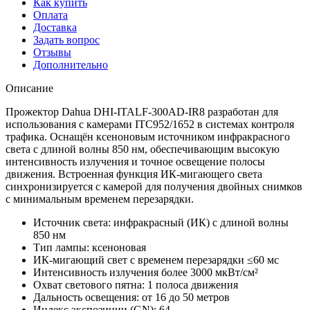
Как купить
Оплата
Доставка
Задать вопрос
Отзывы
Дополнительно
Описание
Прожектор Dahua DHI-ITALF-300AD-IR8 разработан для
использования с камерами ITC952/1652 в системах контроля
трафика. Оснащён ксеноновым источником инфракрасного
света с длиной волны 850 нм, обеспечивающим высокую
интенсивность излучения и точное освещение полосы
движения. Встроенная функция ИК-мигающего света
синхронизируется с камерой для получения двойных снимков
с минимальным временем перезарядки.
Источник света: инфракрасный (ИК) с длиной волны
850 нм
Тип лампы: ксеноновая
ИК-мигающий свет с временем перезарядки ≤60 мс
Интенсивность излучения более 3000 мкВт/см²
Охват светового пятна: 1 полоса движения
Дальность освещения: от 16 до 50 метров
Индекс экспозиции (GN): 64