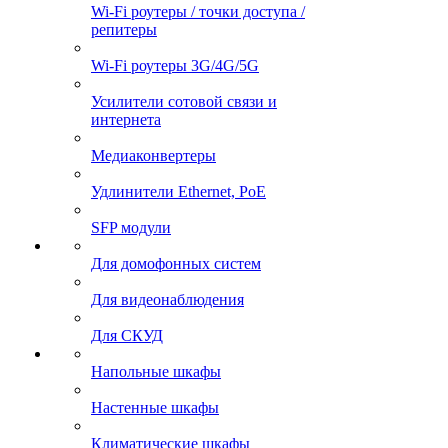
Wi-Fi роутеры / точки доступа /
репитеры
Wi-Fi роутеры 3G/4G/5G
Усилители сотовой связи и
интернета
Медиаконвертеры
Удлинители Ethernet, PoE
SFP модули
Для домофонных систем
Для видеонаблюдения
Для СКУД
Напольные шкафы
Настенные шкафы
Климатические шкафы