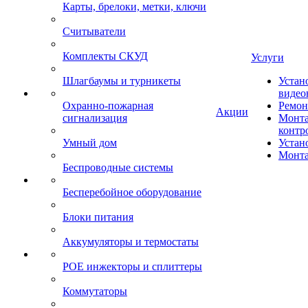
Карты, брелоки, метки, ключи
Считыватели
Комплекты СКУД
Услуги
Шлагбаумы и турникеты
Устан
видео
Охранно-пожарная
Ремон
Акции
сигнализация
Монта
контр
Умный дом
Устан
Монта
Беспроводные системы
Бесперебойное оборудование
Блоки питания
Аккумуляторы и термостаты
POE инжекторы и сплиттеры
Коммутаторы