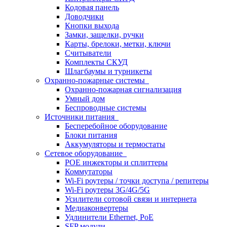
Кодовая панель
Доводчики
Кнопки выхода
Замки, защелки, ручки
Карты, брелоки, метки, ключи
Считыватели
Комплекты СКУД
Шлагбаумы и турникеты
Охранно-пожарные системы
Охранно-пожарная сигнализация
Умный дом
Беспроводные системы
Источники питания
Бесперебойное оборудование
Блоки питания
Аккумуляторы и термостаты
Сетевое оборудование
POE инжекторы и сплиттеры
Коммутаторы
Wi-Fi роутеры / точки доступа / репитеры
Wi-Fi роутеры 3G/4G/5G
Усилители сотовой связи и интернета
Медиаконвертеры
Удлинители Ethernet, PoE
SFP модули