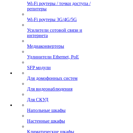
Wi-Fi роутеры / точки доступа /
репитеры
Wi-Fi роутеры 3G/4G/5G
Усилители сотовой связи и
интернета
Медиаконвертеры
Удлинители Ethernet, PoE
SFP модули
Для домофонных систем
Для видеонаблюдения
Для СКУД
Напольные шкафы
Настенные шкафы
Климатические шкафы