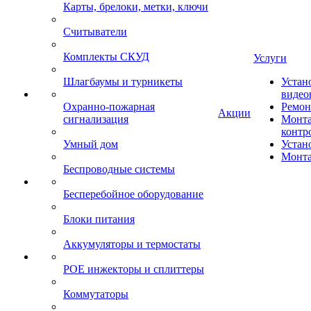
Карты, брелоки, метки, ключи
Считыватели
Комплекты СКУД
Услуги
Шлагбаумы и турникеты
Устан
видео
Охранно-пожарная
Ремон
Акции
сигнализация
Монта
контр
Умный дом
Устан
Монта
Беспроводные системы
Бесперебойное оборудование
Блоки питания
Аккумуляторы и термостаты
POE инжекторы и сплиттеры
Коммутаторы