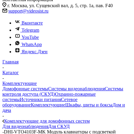
г. Москва, ул. Сущевский вал, д. 5, стр. 1а, пав. F40
support@videosist.ru
Вконтакте
Telegram
YouTube
WhatsApp
Яндекс.Дзен
Главная
-
Каталог
-
Комплектующие
Домофонные системы
Системы видеонаблюдения
Системы
контроля доступа (СКУД)
Охранно-пожарные
системы
Источники питания
Сетевое
оборудование
Комплектующие
Шкафы, щиты и боксы
Дом и
дача
-
Комплектующие для домофонных систем
Для видеонаблюдения
Для СКУД
-
DHI-VTO4103F-MK Модуль клавиатуры с подсветкой