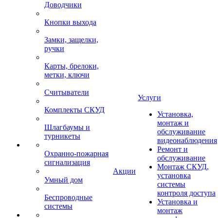
Доводчики
Кнопки выхода
Замки, защелки,
ручки
Карты, брелоки,
метки, ключи
Считыватели
Услуги
Комплекты СКУД
Установка,
монтаж и
Шлагбаумы и
обслуживание
турникеты
видеонаблюдения
Ремонт и
Охранно-пожарная
обслуживание
сигнализация
Монтаж СКУД,
Акции
установка
Умный дом
системы
контроля доступа
Беспроводные
Установка и
системы
монтаж