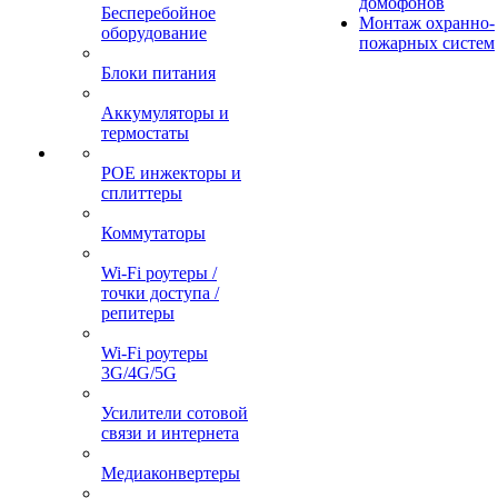
домофонов
Бесперебойное
Монтаж охранно-
оборудование
пожарных систем
Блоки питания
Аккумуляторы и
термостаты
POE инжекторы и
сплиттеры
Коммутаторы
Wi-Fi роутеры /
точки доступа /
репитеры
Wi-Fi роутеры
3G/4G/5G
Усилители сотовой
связи и интернета
Медиаконвертеры