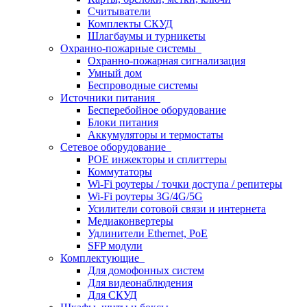
Считыватели
Комплекты СКУД
Шлагбаумы и турникеты
Охранно-пожарные системы
Охранно-пожарная сигнализация
Умный дом
Беспроводные системы
Источники питания
Бесперебойное оборудование
Блоки питания
Аккумуляторы и термостаты
Сетевое оборудование
POE инжекторы и сплиттеры
Коммутаторы
Wi-Fi роутеры / точки доступа / репитеры
Wi-Fi роутеры 3G/4G/5G
Усилители сотовой связи и интернета
Медиаконвертеры
Удлинители Ethernet, PoE
SFP модули
Комплектующие
Для домофонных систем
Для видеонаблюдения
Для СКУД