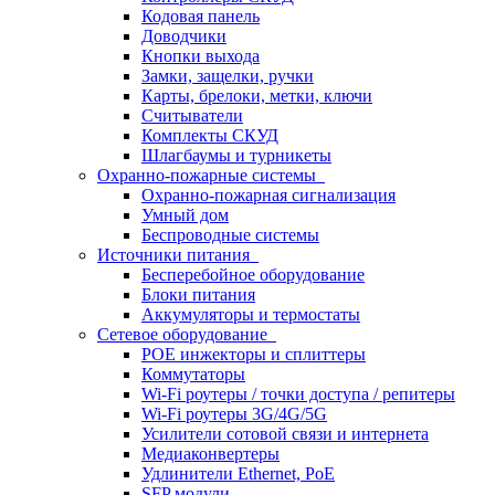
Кодовая панель
Доводчики
Кнопки выхода
Замки, защелки, ручки
Карты, брелоки, метки, ключи
Считыватели
Комплекты СКУД
Шлагбаумы и турникеты
Охранно-пожарные системы
Охранно-пожарная сигнализация
Умный дом
Беспроводные системы
Источники питания
Бесперебойное оборудование
Блоки питания
Аккумуляторы и термостаты
Сетевое оборудование
POE инжекторы и сплиттеры
Коммутаторы
Wi-Fi роутеры / точки доступа / репитеры
Wi-Fi роутеры 3G/4G/5G
Усилители сотовой связи и интернета
Медиаконвертеры
Удлинители Ethernet, PoE
SFP модули