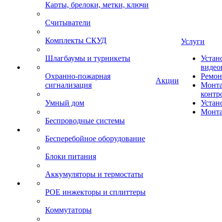
Карты, брелоки, метки, ключи
Считыватели
Комплекты СКУД
Услуги
Шлагбаумы и турникеты
Устан
видео
Охранно-пожарная
Ремон
Акции
сигнализация
Монта
контр
Умный дом
Устан
Монта
Беспроводные системы
Бесперебойное оборудование
Блоки питания
Аккумуляторы и термостаты
POE инжекторы и сплиттеры
Коммутаторы