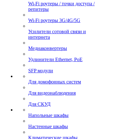
Wi-Fi роутеры / точки доступа /
репитеры
Wi-Fi роутеры 3G/4G/5G
Усилители сотовой связи и
интернета
Медиаконвертеры
Удлинители Ethernet, PoE
SFP модули
Для домофонных систем
Для видеонаблюдения
Для СКУД
Напольные шкафы
Настенные шкафы
Климатические шкафы