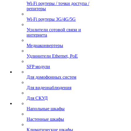
Wi-Fi роутеры / точки доступа /
репитеры
Wi-Fi роутеры 3G/4G/5G
Усилители сотовой связи и
интернета
Медиаконвертеры
Удлинители Ethernet, PoE
SFP модули
Для домофонных систем
Для видеонаблюдения
Для СКУД
Напольные шкафы
Настенные шкафы
Климатические шкафы