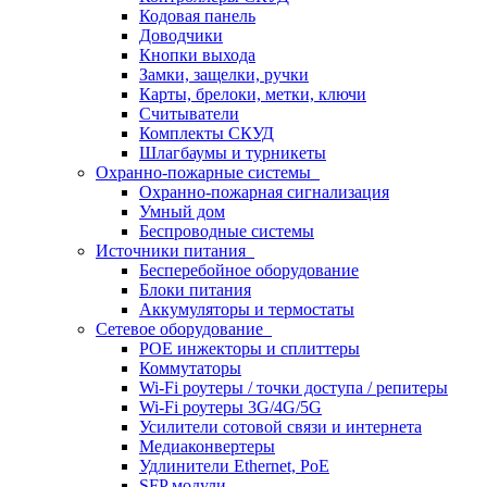
Кодовая панель
Доводчики
Кнопки выхода
Замки, защелки, ручки
Карты, брелоки, метки, ключи
Считыватели
Комплекты СКУД
Шлагбаумы и турникеты
Охранно-пожарные системы
Охранно-пожарная сигнализация
Умный дом
Беспроводные системы
Источники питания
Бесперебойное оборудование
Блоки питания
Аккумуляторы и термостаты
Сетевое оборудование
POE инжекторы и сплиттеры
Коммутаторы
Wi-Fi роутеры / точки доступа / репитеры
Wi-Fi роутеры 3G/4G/5G
Усилители сотовой связи и интернета
Медиаконвертеры
Удлинители Ethernet, PoE
SFP модули