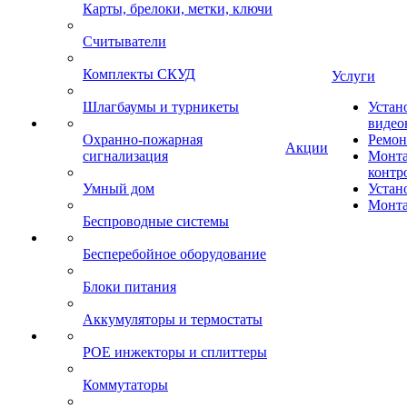
Карты, брелоки, метки, ключи
Считыватели
Комплекты СКУД
Услуги
Шлагбаумы и турникеты
Устан
видео
Охранно-пожарная
Ремон
Акции
сигнализация
Монта
контр
Умный дом
Устан
Монта
Беспроводные системы
Бесперебойное оборудование
Блоки питания
Аккумуляторы и термостаты
POE инжекторы и сплиттеры
Коммутаторы