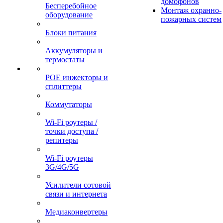
домофонов
Бесперебойное
Монтаж охранно-
оборудование
пожарных систем
Блоки питания
Аккумуляторы и
термостаты
POE инжекторы и
сплиттеры
Коммутаторы
Wi-Fi роутеры /
точки доступа /
репитеры
Wi-Fi роутеры
3G/4G/5G
Усилители сотовой
связи и интернета
Медиаконвертеры