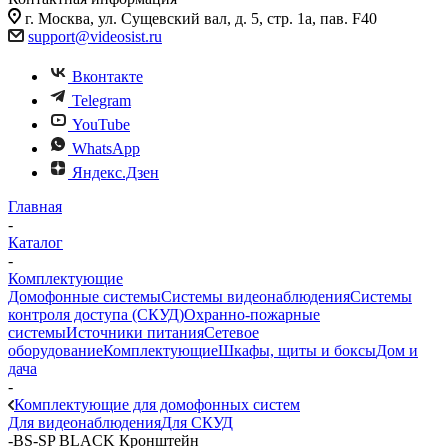
г. Москва, ул. Сущевский вал, д. 5, стр. 1а, пав. F40
support@videosist.ru
Вконтакте
Telegram
YouTube
WhatsApp
Яндекс.Дзен
Главная
-
Каталог
-
Комплектующие
Домофонные системы
Системы видеонаблюдения
Системы
контроля доступа (СКУД)
Охранно-пожарные
системы
Источники питания
Сетевое
оборудование
Комплектующие
Шкафы, щиты и боксы
Дом и
дача
-
Комплектующие для домофонных систем
Для видеонаблюдения
Для СКУД
-
BS-SP BLACK Кронштейн