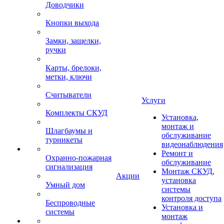
Доводчики
Кнопки выхода
Замки, защелки,
ручки
Карты, брелоки,
метки, ключи
Считыватели
Услуги
Комплекты СКУД
Установка,
монтаж и
Шлагбаумы и
обслуживание
турникеты
видеонаблюдения
Ремонт и
Охранно-пожарная
обслуживание
сигнализация
Монтаж СКУД,
Акции
установка
Умный дом
системы
контроля доступа
Беспроводные
Установка и
системы
монтаж