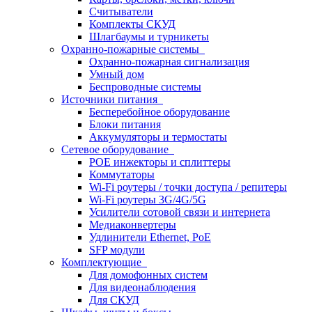
Считыватели
Комплекты СКУД
Шлагбаумы и турникеты
Охранно-пожарные системы
Охранно-пожарная сигнализация
Умный дом
Беспроводные системы
Источники питания
Бесперебойное оборудование
Блоки питания
Аккумуляторы и термостаты
Сетевое оборудование
POE инжекторы и сплиттеры
Коммутаторы
Wi-Fi роутеры / точки доступа / репитеры
Wi-Fi роутеры 3G/4G/5G
Усилители сотовой связи и интернета
Медиаконвертеры
Удлинители Ethernet, PoE
SFP модули
Комплектующие
Для домофонных систем
Для видеонаблюдения
Для СКУД