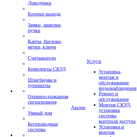
Доводчики
Кнопки выхода
Замки, защелки,
ручки
Карты, брелоки,
метки, ключи
Считыватели
Услуги
Комплекты СКУД
Установка,
монтаж и
Шлагбаумы и
обслуживание
турникеты
видеонаблюдения
Ремонт и
Охранно-пожарная
обслуживание
сигнализация
Монтаж СКУД,
Акции
установка
Умный дом
системы
контроля доступа
Беспроводные
Установка и
системы
монтаж