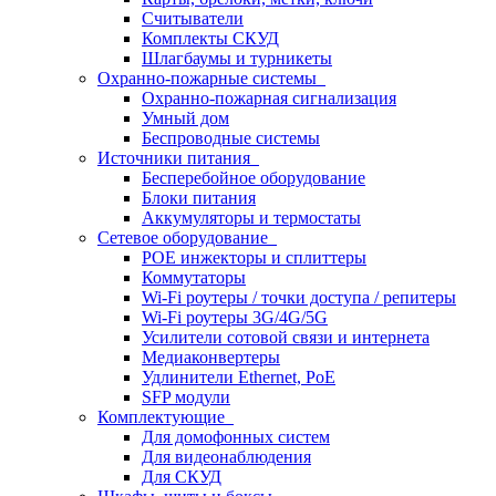
Считыватели
Комплекты СКУД
Шлагбаумы и турникеты
Охранно-пожарные системы
Охранно-пожарная сигнализация
Умный дом
Беспроводные системы
Источники питания
Бесперебойное оборудование
Блоки питания
Аккумуляторы и термостаты
Сетевое оборудование
POE инжекторы и сплиттеры
Коммутаторы
Wi-Fi роутеры / точки доступа / репитеры
Wi-Fi роутеры 3G/4G/5G
Усилители сотовой связи и интернета
Медиаконвертеры
Удлинители Ethernet, PoE
SFP модули
Комплектующие
Для домофонных систем
Для видеонаблюдения
Для СКУД