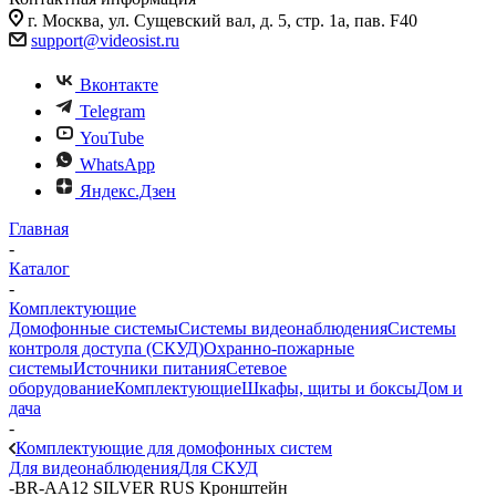
г. Москва, ул. Сущевский вал, д. 5, стр. 1а, пав. F40
support@videosist.ru
Вконтакте
Telegram
YouTube
WhatsApp
Яндекс.Дзен
Главная
-
Каталог
-
Комплектующие
Домофонные системы
Системы видеонаблюдения
Системы
контроля доступа (СКУД)
Охранно-пожарные
системы
Источники питания
Сетевое
оборудование
Комплектующие
Шкафы, щиты и боксы
Дом и
дача
-
Комплектующие для домофонных систем
Для видеонаблюдения
Для СКУД
-
BR-AA12 SILVER RUS Кронштейн