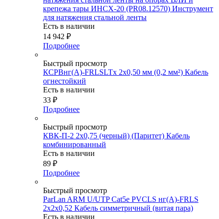
крепежа тары ИНСХ-20 (PR08.12570) Инструмент
для натяжения стальной ленты
Есть в наличии
14 942
₽
Подробнее
Быстрый просмотр
КСРВнг(А)-FRLSLTx 2х0,50 мм (0,2 мм²) Кабель
огнестойкий
Есть в наличии
33
₽
Подробнее
Быстрый просмотр
КВК-П-2 2х0,75 (черный) (Паритет) Кабель
комбинированный
Есть в наличии
89
₽
Подробнее
Быстрый просмотр
ParLan ARM U/UTP Cat5e PVCLS нг(А)-FRLS
2х2x0,52 Кабель симметричный (витая пара)
Есть в наличии