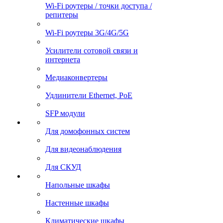
Wi-Fi роутеры / точки доступа /
репитеры
Wi-Fi роутеры 3G/4G/5G
Усилители сотовой связи и
интернета
Медиаконвертеры
Удлинители Ethernet, PoE
SFP модули
Для домофонных систем
Для видеонаблюдения
Для СКУД
Напольные шкафы
Настенные шкафы
Климатические шкафы