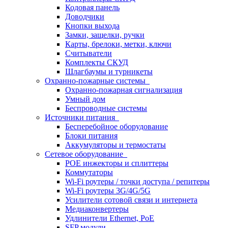
Кодовая панель
Доводчики
Кнопки выхода
Замки, защелки, ручки
Карты, брелоки, метки, ключи
Считыватели
Комплекты СКУД
Шлагбаумы и турникеты
Охранно-пожарные системы
Охранно-пожарная сигнализация
Умный дом
Беспроводные системы
Источники питания
Бесперебойное оборудование
Блоки питания
Аккумуляторы и термостаты
Сетевое оборудование
POE инжекторы и сплиттеры
Коммутаторы
Wi-Fi роутеры / точки доступа / репитеры
Wi-Fi роутеры 3G/4G/5G
Усилители сотовой связи и интернета
Медиаконвертеры
Удлинители Ethernet, PoE
SFP модули