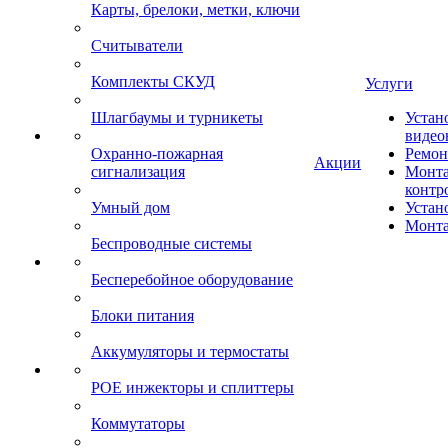
Карты, брелоки, метки, ключи
Считыватели
Комплекты СКУД
Услуги
Шлагбаумы и турникеты
Устан
видео
Охранно-пожарная
Ремон
Акции
сигнализация
Монта
контр
Умный дом
Устан
Монта
Беспроводные системы
Бесперебойное оборудование
Блоки питания
Аккумуляторы и термостаты
POE инжекторы и сплиттеры
Коммутаторы