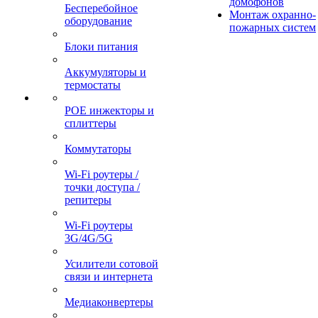
домофонов
Бесперебойное
Монтаж охранно-
оборудование
пожарных систем
Блоки питания
Аккумуляторы и
термостаты
POE инжекторы и
сплиттеры
Коммутаторы
Wi-Fi роутеры /
точки доступа /
репитеры
Wi-Fi роутеры
3G/4G/5G
Усилители сотовой
связи и интернета
Медиаконвертеры