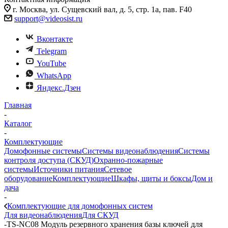
г. Москва, ул. Сущевский вал, д. 5, стр. 1а, пав. F40
support@videosist.ru
Вконтакте
Telegram
YouTube
WhatsApp
Яндекс.Дзен
Главная
-
Каталог
-
Комплектующие
Домофонные системы
Системы видеонаблюдения
Системы
контроля доступа (СКУД)
Охранно-пожарные
системы
Источники питания
Сетевое
оборудование
Комплектующие
Шкафы, щиты и боксы
Дом и
дача
-
Комплектующие для домофонных систем
Для видеонаблюдения
Для СКУД
-
TS-NC08 Модуль резервного хранения базы ключей для