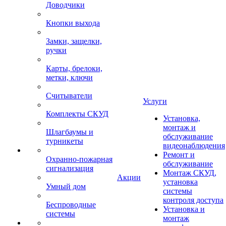
Доводчики
Кнопки выхода
Замки, защелки,
ручки
Карты, брелоки,
метки, ключи
Считыватели
Услуги
Комплекты СКУД
Установка,
монтаж и
Шлагбаумы и
обслуживание
турникеты
видеонаблюдения
Ремонт и
Охранно-пожарная
обслуживание
сигнализация
Монтаж СКУД,
Акции
установка
Умный дом
системы
контроля доступа
Беспроводные
Установка и
системы
монтаж