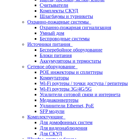
Считыватели
Комплекты СКУД
Шлагбаумы и турникеты
Охранно-пожарные системы
Охранно-пожарная сигнализация
Умный дом
Беспроводные системы
Источники питания
Бесперебойное оборудование
Блоки питания
Аккумуляторы и термостаты
Сетевое оборудование
POE инжекторы и сплиттеры
Коммутаторы
Wi-Fi роутеры / точки доступа / репитеры
Wi-Fi роутеры 3G/4G/5G
Усилители сотовой связи и интернета
Медиаконвертеры
Удлинители Ethernet, PoE
SFP модули
Комплектующие
Для домофонных систем
Для видеонаблюдения
Для СКУД