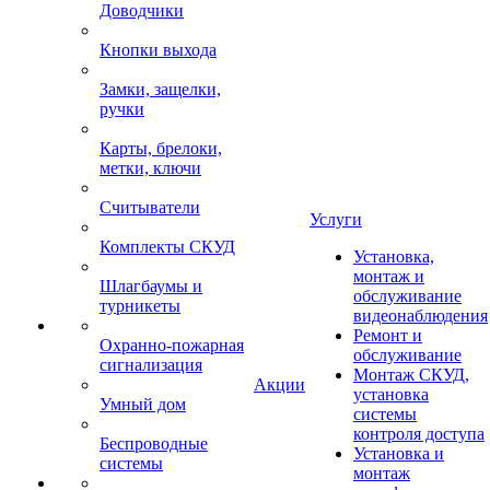
Доводчики
Кнопки выхода
Замки, защелки,
ручки
Карты, брелоки,
метки, ключи
Считыватели
Услуги
Комплекты СКУД
Установка,
монтаж и
Шлагбаумы и
обслуживание
турникеты
видеонаблюдения
Ремонт и
Охранно-пожарная
обслуживание
сигнализация
Монтаж СКУД,
Акции
установка
Умный дом
системы
контроля доступа
Беспроводные
Установка и
системы
монтаж