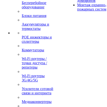
домофонов
Бесперебойное
Монтаж охранно-
оборудование
пожарных систем
Блоки питания
Аккумуляторы и
термостаты
POE инжекторы и
сплиттеры
Коммутаторы
Wi-Fi роутеры /
точки доступа /
репитеры
Wi-Fi роутеры
3G/4G/5G
Усилители сотовой
связи и интернета
Медиаконвертеры