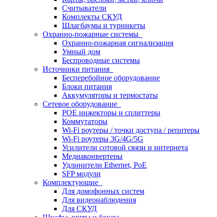
Считыватели
Комплекты СКУД
Шлагбаумы и турникеты
Охранно-пожарные системы
Охранно-пожарная сигнализация
Умный дом
Беспроводные системы
Источники питания
Бесперебойное оборудование
Блоки питания
Аккумуляторы и термостаты
Сетевое оборудование
POE инжекторы и сплиттеры
Коммутаторы
Wi-Fi роутеры / точки доступа / репитеры
Wi-Fi роутеры 3G/4G/5G
Усилители сотовой связи и интернета
Медиаконвертеры
Удлинители Ethernet, PoE
SFP модули
Комплектующие
Для домофонных систем
Для видеонаблюдения
Для СКУД