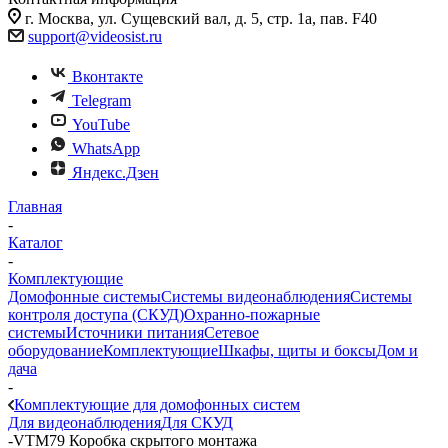
г. Москва, ул. Сущевский вал, д. 5, стр. 1а, пав. F40
support@videosist.ru
Вконтакте
Telegram
YouTube
WhatsApp
Яндекс.Дзен
Главная
-
Каталог
-
Комплектующие
Домофонные системы
Системы видеонаблюдения
Системы
контроля доступа (СКУД)
Охранно-пожарные
системы
Источники питания
Сетевое
оборудование
Комплектующие
Шкафы, щиты и боксы
Дом и
дача
-
Комплектующие для домофонных систем
Для видеонаблюдения
Для СКУД
-
VTM79 Коробка cкрытого монтажа