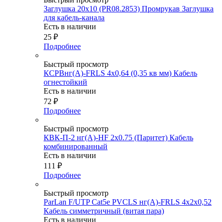
Заглушка 20х10 (PR08.2853) Промрукав Заглушка
для кабель-канала
Есть в наличии
25
₽
Подробнее
Быстрый просмотр
КСРВнг(А)-FRLS 4х0,64 (0,35 кв мм) Кабель
огнестойкий
Есть в наличии
72
₽
Подробнее
Быстрый просмотр
КВК-П-2 нг(A)-HF 2х0.75 (Паритет) Кабель
комбинированный
Есть в наличии
111
₽
Подробнее
Быстрый просмотр
ParLan F/UTP Сat5e PVCLS нг(А)-FRLS 4х2х0,52
Кабель симметричный (витая пара)
Есть в наличии