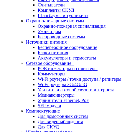
Считыватели
Комплекты СКУД
Шлагбаумы и турникеты
Охранно-пожарные системы
Охранно-пожарная сигнализация
Умный дом
Беспроводные системы
Источники питания
Бесперебойное оборудование
Блоки питания
Аккумуляторы и термостаты
Сетевое оборудование
POE инжекторы и сплиттеры
Коммутаторы
Wi-Fi роутеры / точки доступа / репитеры
Wi-Fi роутеры 3G/4G/5G
Усилители сотовой связи и интернета
Медиаконвертеры
Удлинители Ethernet, PoE
SFP модули
Комплектующие
Для домофонных систем
Для видеонаблюдения
Для СКУД