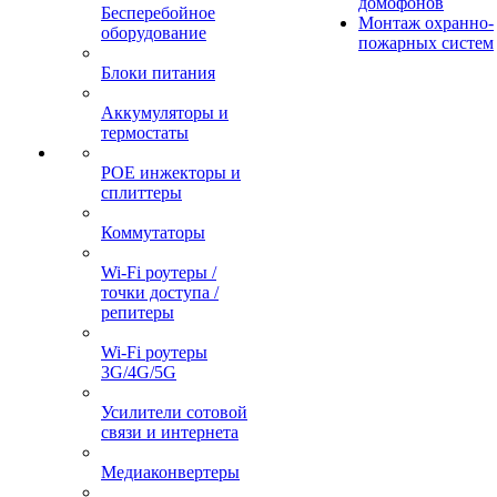
домофонов
Бесперебойное
Монтаж охранно-
оборудование
пожарных систем
Блоки питания
Аккумуляторы и
термостаты
POE инжекторы и
сплиттеры
Коммутаторы
Wi-Fi роутеры /
точки доступа /
репитеры
Wi-Fi роутеры
3G/4G/5G
Усилители сотовой
связи и интернета
Медиаконвертеры