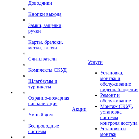
Доводчики
Кнопки выхода
Замки, защелки,
ручки
Карты, брелоки,
метки, ключи
Считыватели
Услуги
Комплекты СКУД
Установка,
монтаж и
Шлагбаумы и
обслуживание
турникеты
видеонаблюдения
Ремонт и
Охранно-пожарная
обслуживание
сигнализация
Монтаж СКУД,
Акции
установка
Умный дом
системы
контроля доступа
Беспроводные
Установка и
системы
монтаж