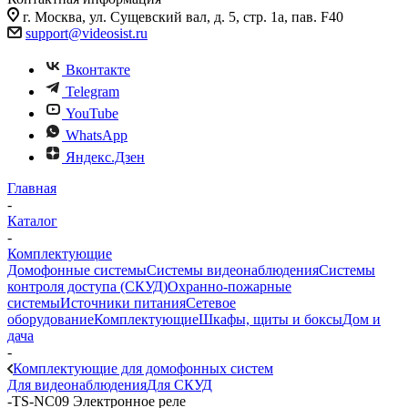
г. Москва, ул. Сущевский вал, д. 5, стр. 1а, пав. F40
support@videosist.ru
Вконтакте
Telegram
YouTube
WhatsApp
Яндекс.Дзен
Главная
-
Каталог
-
Комплектующие
Домофонные системы
Системы видеонаблюдения
Системы
контроля доступа (СКУД)
Охранно-пожарные
системы
Источники питания
Сетевое
оборудование
Комплектующие
Шкафы, щиты и боксы
Дом и
дача
-
Комплектующие для домофонных систем
Для видеонаблюдения
Для СКУД
-
TS-NC09 Электронное реле